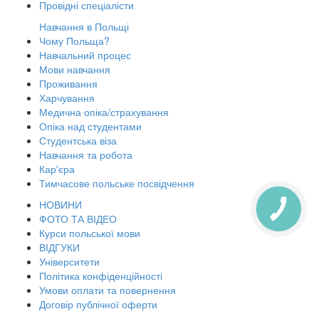
Провідні спеціалісти
Навчання в Польщі
Чому Польща?
Навчальний процес
Мови навчання
Проживання
Харчування
Медична опіка/страхування
Опіка над студентами
Студентська віза
Навчання та робота
Кар'єра
Тимчасове польське посвідчення
НОВИНИ
КНОПКА
ЗВ'ЯЗКУ
ФОТО ТА ВІДЕО
Курси польської мови
ВІДГУКИ
Університети
Політика конфіденційності
Умови оплати та повернення
Договір публічної оферти