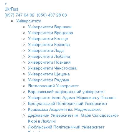
+
Ukr
Rus
(097) 747 64 02
,
(050) 437 28 03
Університети
Університети Варшави
Університети Вроцлава
Університети Кельце
Університети Кракова
Університети Лодзі
Університети Любліна
Університети Познаня
Університети Ченстохова
Університети Щецина
Університети Радома
Ягеллонський Університет
Варшавський національний університет
Університет імені Адама Міцкевича у Познані
Вроцлавський Політехнічний Університет
Краківська Академія ім. Моджевського
Державний Університет ім. Марії Склодовської-
Кюрі в Любліні
Люблінський Політехнічний Університет