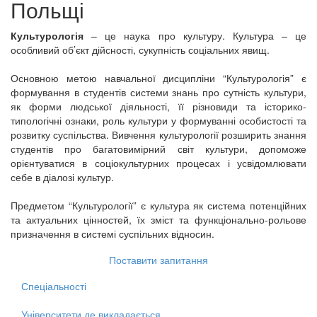
Польщі
Культурологія
– це наука про культуру. Культура – це
особливий об’єкт дійсності, сукупність соціальних явищ.
Основною метою навчальної дисципліни “Культурологія” є
формування в студентів системи знань про сутність культури,
як форми людської діяльності, її різновиди та історико-
типологічні ознаки, роль культури у формуванні особистості та
розвитку суспільства. Вивчення культурології розширить знання
студентів про багатовимірний світ культури, допоможе
орієнтуватися в соціокультурних процесах і усвідомлювати
себе в діалозі культур.
Предметом “Культурології” є культура як система потенційних
та актуальних цінностей, їх зміст та функціонально-рольове
призначення в системі суспільних відносин.
Поставити запитання
Спеціальності
Університети де викладається