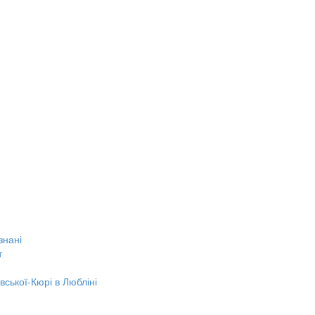
знані
т
вської-Кюрі в Любліні