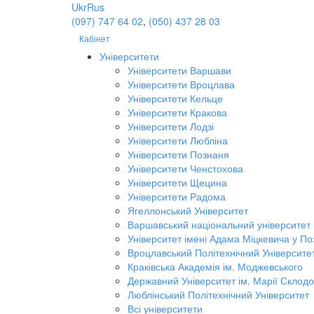
Ukr
Rus
(097) 747 64 02
,
(050) 437 28 03
Кабінет
Університети
Університети Варшави
Університети Вроцлава
Університети Кельце
Університети Кракова
Університети Лодзі
Університети Любліна
Університети Познаня
Університети Ченстохова
Університети Щецина
Університети Радома
Ягеллонський Університет
Варшавський національний університет
Університет імені Адама Міцкевича у По
Вроцлавський Політехнічний Університе
Краківська Академія ім. Моджевського
Державний Університет ім. Марії Склодо
Люблінський Політехнічний Університет
Всі університети