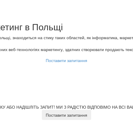
кетинг
в Польщі
Польщі, знаходиться на стику таких областей, як інформатика, марке
сних веб-технологіях маркетингу, здатних створювати продають текст
Поставити запитання
У АБО НАДІШЛІТЬ ЗАПИТ!
МИ З РАДІСТЮ ВІДПОВІМО НА ВСІ В
Поставити запитання