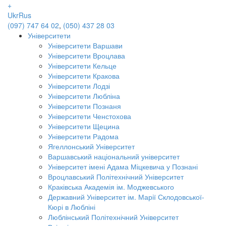
+
Ukr
Rus
(097) 747 64 02
,
(050) 437 28 03
Університети
Університети Варшави
Університети Вроцлава
Університети Кельце
Університети Кракова
Університети Лодзі
Університети Любліна
Університети Познаня
Університети Ченстохова
Університети Щецина
Університети Радома
Ягеллонський Університет
Варшавський національний університет
Університет імені Адама Міцкевича у Познані
Вроцлавський Політехнічний Університет
Краківська Академія ім. Моджевського
Державний Університет ім. Марії Склодовської-
Кюрі в Любліні
Люблінський Політехнічний Університет