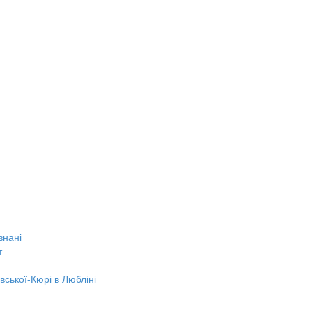
знані
т
вської-Кюрі в Любліні