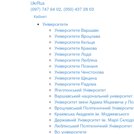
Ukr
Rus
(097) 747 64 02
,
(050) 437 28 03
Кабінет
Університети
Університети Варшави
Університети Вроцлава
Університети Кельце
Університети Кракова
Університети Лодзі
Університети Любліна
Університети Познаня
Університети Ченстохова
Університети Щецина
Університети Радома
Ягеллонський Університет
Варшавський національний університет
Університет імені Адама Міцкевича у По
Вроцлавський Політехнічний Університе
Краківська Академія ім. Моджевського
Державний Університет ім. Марії Склодо
Люблінський Політехнічний Університет
Всі університети