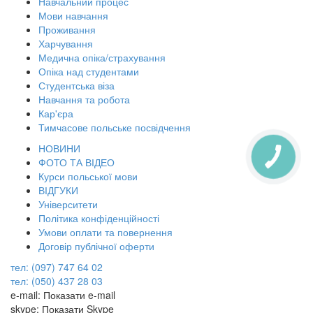
Навчальний процес
Мови навчання
Проживання
Харчування
Медична опіка/страхування
Опіка над студентами
Студентська віза
Навчання та робота
Кар'єра
Тимчасове польське посвідчення
НОВИНИ
КНОПКА
ФОТО ТА ВІДЕО
ЗВ'ЯЗКУ
Курси польської мови
ВІДГУКИ
Університети
Політика конфіденційності
Умови оплати та повернення
Договір публічної оферти
тел: (097) 747 64 02
тел: (050) 437 28 03
e-mail:
Показати e-mail
skype:
Показати Skype