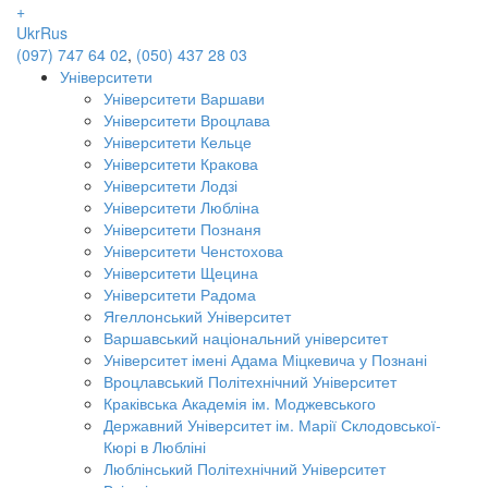
+
Ukr
Rus
(097) 747 64 02
,
(050) 437 28 03
Університети
Університети Варшави
Університети Вроцлава
Університети Кельце
Університети Кракова
Університети Лодзі
Університети Любліна
Університети Познаня
Університети Ченстохова
Університети Щецина
Університети Радома
Ягеллонський Університет
Варшавський національний університет
Університет імені Адама Міцкевича у Познані
Вроцлавський Політехнічний Університет
Краківська Академія ім. Моджевського
Державний Університет ім. Марії Склодовської-
Кюрі в Любліні
Люблінський Політехнічний Університет