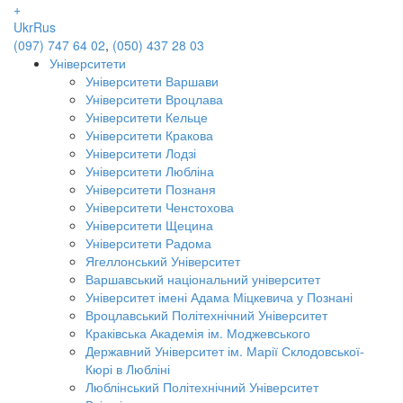
+
Ukr
Rus
(097) 747 64 02
,
(050) 437 28 03
Університети
Університети Варшави
Університети Вроцлава
Університети Кельце
Університети Кракова
Університети Лодзі
Університети Любліна
Університети Познаня
Університети Ченстохова
Університети Щецина
Університети Радома
Ягеллонський Університет
Варшавський національний університет
Університет імені Адама Міцкевича у Познані
Вроцлавський Політехнічний Університет
Краківська Академія ім. Моджевського
Державний Університет ім. Марії Склодовської-
Кюрі в Любліні
Люблінський Політехнічний Університет