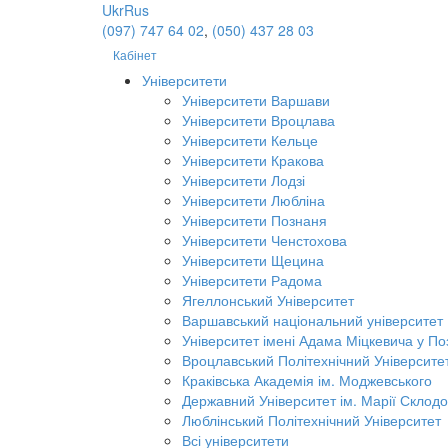
Ukr
Rus
(097) 747 64 02
,
(050) 437 28 03
Кабінет
Університети
Університети Варшави
Університети Вроцлава
Університети Кельце
Університети Кракова
Університети Лодзі
Університети Любліна
Університети Познаня
Університети Ченстохова
Університети Щецина
Університети Радома
Ягеллонський Університет
Варшавський національний університет
Університет імені Адама Міцкевича у По
Вроцлавський Політехнічний Університе
Краківська Академія ім. Моджевського
Державний Університет ім. Марії Склодо
Люблінський Політехнічний Університет
Всі університети