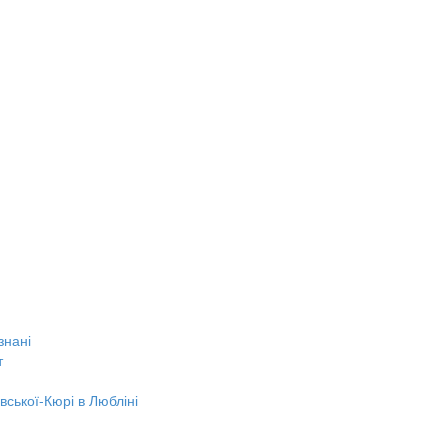
знані
т
вської-Кюрі в Любліні