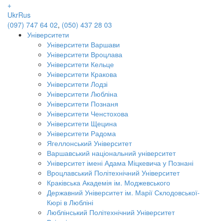
+
Ukr
Rus
(097) 747 64 02
,
(050) 437 28 03
Університети
Університети Варшави
Університети Вроцлава
Університети Кельце
Університети Кракова
Університети Лодзі
Університети Любліна
Університети Познаня
Університети Ченстохова
Університети Щецина
Університети Радома
Ягеллонський Університет
Варшавський національний університет
Університет імені Адама Міцкевича у Познані
Вроцлавський Політехнічний Університет
Краківська Академія ім. Моджевського
Державний Університет ім. Марії Склодовської-
Кюрі в Любліні
Люблінський Політехнічний Університет