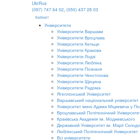
Ukr
Rus
(097) 747 64 02
,
(050) 437 28 03
Кабінет
Університети
Університети Варшави
Університети Вроцлава
Університети Кельце
Університети Кракова
Університети Лодзі
Університети Любліна
Університети Познаня
Університети Ченстохова
Університети Щецина
Університети Радома
Ягеллонський Університет
Варшавський національний університет
Університет імені Адама Міцкевича у По
Вроцлавський Політехнічний Університе
Краківська Академія ім. Моджевського
Державний Університет ім. Марії Склодо
Люблінський Політехнічний Університет
Всі університети