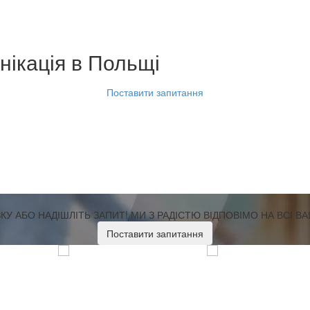
нікація
в Польщі
Поставити запитання
У АБО НАДІШЛІТЬ ЗАПИТ!
МИ З РАДІСТЮ ВІДПОВІМО НА ВСІ В
Поставити запитання