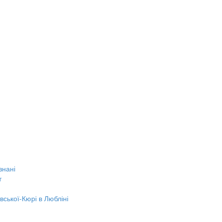
знані
т
вської-Кюрі в Любліні