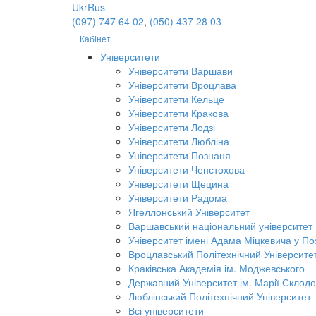
Ukr
Rus
(097) 747 64 02
,
(050) 437 28 03
Кабінет
Університети
Університети Варшави
Університети Вроцлава
Університети Кельце
Університети Кракова
Університети Лодзі
Університети Любліна
Університети Познаня
Університети Ченстохова
Університети Щецина
Університети Радома
Ягеллонський Університет
Варшавський національний університет
Університет імені Адама Міцкевича у По
Вроцлавський Політехнічний Університе
Краківська Академія ім. Моджевського
Державний Університет ім. Марії Склодо
Люблінський Політехнічний Університет
Всі університети