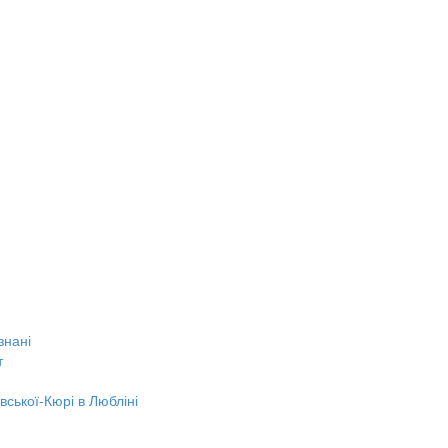
знані
т
вської-Кюрі в Любліні