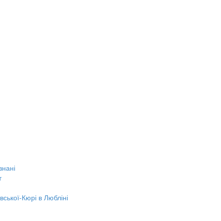
знані
т
вської-Кюрі в Любліні