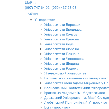
Ukr
Rus
(097) 747 64 02
,
(050) 437 28 03
Кабінет
Університети
Університети Варшави
Університети Вроцлава
Університети Кельце
Університети Кракова
Університети Лодзі
Університети Любліна
Університети Познаня
Університети Ченстохова
Університети Щецина
Університети Радома
Ягеллонський Університет
Варшавський національний університет
Університет імені Адама Міцкевича у По
Вроцлавський Політехнічний Університе
Краківська Академія ім. Моджевського
Державний Університет ім. Марії Склодо
Люблінський Політехнічний Університет
Всі університети