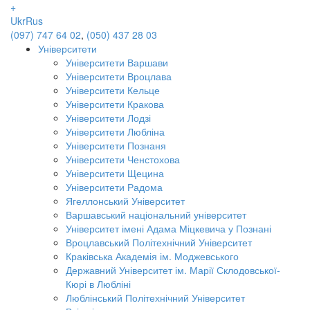
+
Ukr
Rus
(097) 747 64 02
,
(050) 437 28 03
Університети
Університети Варшави
Університети Вроцлава
Університети Кельце
Університети Кракова
Університети Лодзі
Університети Любліна
Університети Познаня
Університети Ченстохова
Університети Щецина
Університети Радома
Ягеллонський Університет
Варшавський національний університет
Університет імені Адама Міцкевича у Познані
Вроцлавський Політехнічний Університет
Краківська Академія ім. Моджевського
Державний Університет ім. Марії Склодовської-
Кюрі в Любліні
Люблінський Політехнічний Університет