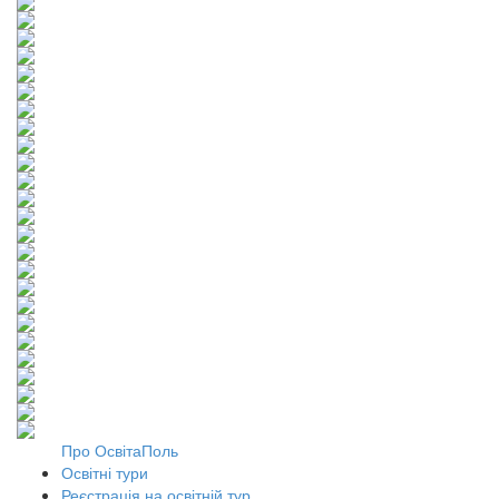
Про ОсвітаПоль
Освітні тури
Реєстрація на освітній тур