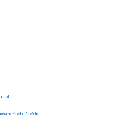
знані
т
вської-Кюрі в Любліні