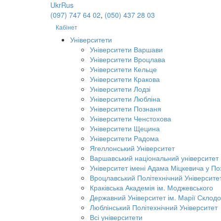
Ukr
Rus
(097) 747 64 02
,
(050) 437 28 03
Кабінет
Університети
Університети Варшави
Університети Вроцлава
Університети Кельце
Університети Кракова
Університети Лодзі
Університети Любліна
Університети Познаня
Університети Ченстохова
Університети Щецина
Університети Радома
Ягеллонський Університет
Варшавський національний університет
Університет імені Адама Міцкевича у По
Вроцлавський Політехнічний Університе
Краківська Академія ім. Моджевського
Державний Університет ім. Марії Склодо
Люблінський Політехнічний Університет
Всі університети