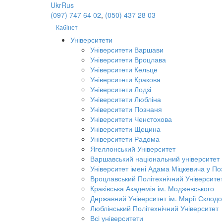
Ukr
Rus
(097) 747 64 02
,
(050) 437 28 03
Кабінет
Університети
Університети Варшави
Університети Вроцлава
Університети Кельце
Університети Кракова
Університети Лодзі
Університети Любліна
Університети Познаня
Університети Ченстохова
Університети Щецина
Університети Радома
Ягеллонський Університет
Варшавський національний університет
Університет імені Адама Міцкевича у По
Вроцлавський Політехнічний Університе
Краківська Академія ім. Моджевського
Державний Університет ім. Марії Склодо
Люблінський Політехнічний Університет
Всі університети