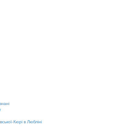
знані
т
вської-Кюрі в Любліні