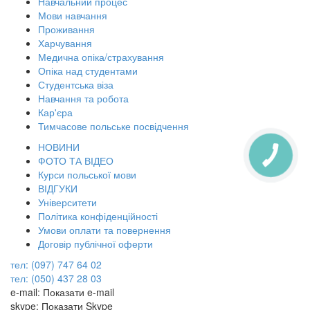
Навчальний процес
Мови навчання
Проживання
Харчування
Медична опіка/страхування
Опіка над студентами
Студентська віза
Навчання та робота
Кар'єра
Тимчасове польське посвідчення
НОВИНИ
КНОПКА
ФОТО ТА ВІДЕО
ЗВ'ЯЗКУ
Курси польської мови
ВІДГУКИ
Університети
Політика конфіденційності
Умови оплати та повернення
Договір публічної оферти
тел: (097) 747 64 02
тел: (050) 437 28 03
e-mail:
Показати e-mail
skype:
Показати Skype