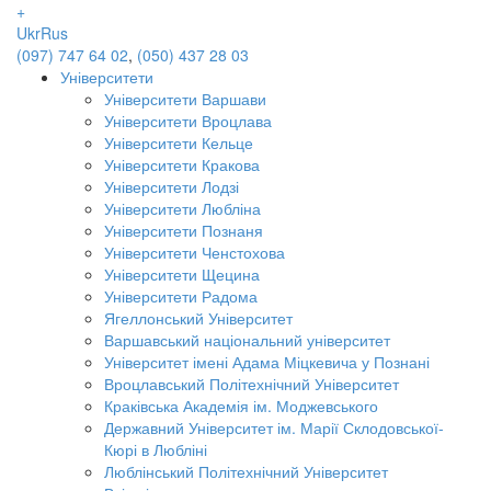
+
Ukr
Rus
(097) 747 64 02
,
(050) 437 28 03
Університети
Університети Варшави
Університети Вроцлава
Університети Кельце
Університети Кракова
Університети Лодзі
Університети Любліна
Університети Познаня
Університети Ченстохова
Університети Щецина
Університети Радома
Ягеллонський Університет
Варшавський національний університет
Університет імені Адама Міцкевича у Познані
Вроцлавський Політехнічний Університет
Краківська Академія ім. Моджевського
Державний Університет ім. Марії Склодовської-
Кюрі в Любліні
Люблінський Політехнічний Університет