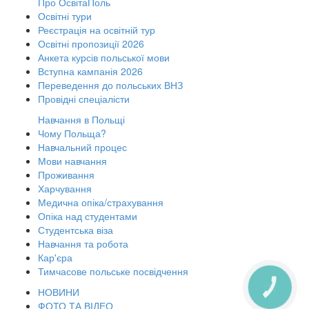
Про ОсвітаПоль
Освітні тури
Реєстрація на освітній тур
Освітні пропозиції 2026
Анкета курсів польської мови
Вступна кампанія 2026
Переведення до польських ВНЗ
Провідні спеціалісти
Навчання в Польщі
Чому Польща?
Навчальний процес
Мови навчання
Проживання
Харчування
Медична опіка/страхування
Опіка над студентами
Студентська віза
Навчання та робота
Кар'єра
Тимчасове польське посвідчення
КНОПКА
НОВИНИ
ЗВ'ЯЗКУ
ФОТО ТА ВІДЕО