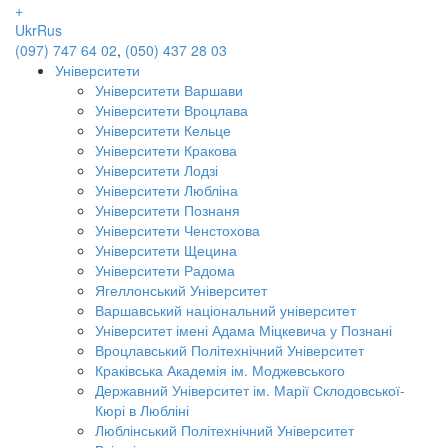
+
Ukr
Rus
(097) 747 64 02
,
(050) 437 28 03
Університети
Університети Варшави
Університети Вроцлава
Університети Кельце
Університети Кракова
Університети Лодзі
Університети Любліна
Університети Познаня
Університети Ченстохова
Університети Щецина
Університети Радома
Ягеллонський Університет
Варшавський національний університет
Університет імені Адама Міцкевича у Познані
Вроцлавський Політехнічний Університет
Краківська Академія ім. Моджевського
Державний Університет ім. Марії Склодовської-
Кюрі в Любліні
Люблінський Політехнічний Університет