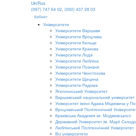
Ukr
Rus
(097) 747 64 02
,
(050) 437 28 03
Кабінет
Університети
Університети Варшави
Університети Вроцлава
Університети Кельце
Університети Кракова
Університети Лодзі
Університети Любліна
Університети Познаня
Університети Ченстохова
Університети Щецина
Університети Радома
Ягеллонський Університет
Варшавський національний університет
Університет імені Адама Міцкевича у По
Вроцлавський Політехнічний Університе
Краківська Академія ім. Моджевського
Державний Університет ім. Марії Склодо
Люблінський Політехнічний Університет
Всі університети