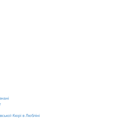
знані
т
вської-Кюрі в Любліні