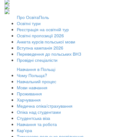
Про ОсвітаПоль
Освітні тури
Реєстрація на освітній тур
Освітні пропозиції 2026
Анкета курсів польської мови
Вступна кампанія 2026
Переведення до польських ВНЗ
Провідні спеціалісти
Навчання в Польщі
Чому Польща?
Навчальний процес
Мови навчання
Проживання
Харчування
Медична опіка/страхування
Опіка над студентами
Студентська віза
Навчання та робота
Кар'єра
Тимчасове польське посвідчення