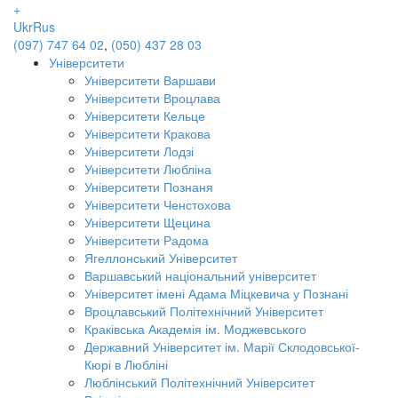
+
Ukr
Rus
(097) 747 64 02
,
(050) 437 28 03
Університети
Університети Варшави
Університети Вроцлава
Університети Кельце
Університети Кракова
Університети Лодзі
Університети Любліна
Університети Познаня
Університети Ченстохова
Університети Щецина
Університети Радома
Ягеллонський Університет
Варшавський національний університет
Університет імені Адама Міцкевича у Познані
Вроцлавський Політехнічний Університет
Краківська Академія ім. Моджевського
Державний Університет ім. Марії Склодовської-
Кюрі в Любліні
Люблінський Політехнічний Університет