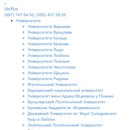
+
Ukr
Rus
(097) 747 64 02
,
(050) 437 28 03
Університети
Університети Варшави
Університети Вроцлава
Університети Кельце
Університети Кракова
Університети Лодзі
Університети Любліна
Університети Познаня
Університети Ченстохова
Університети Щецина
Університети Радома
Ягеллонський Університет
Варшавський національний університет
Університет імені Адама Міцкевича у Познані
Вроцлавський Політехнічний Університет
Краківська Академія ім. Моджевського
Державний Університет ім. Марії Склодовської-
Кюрі в Любліні
Люблінський Політехнічний Університет