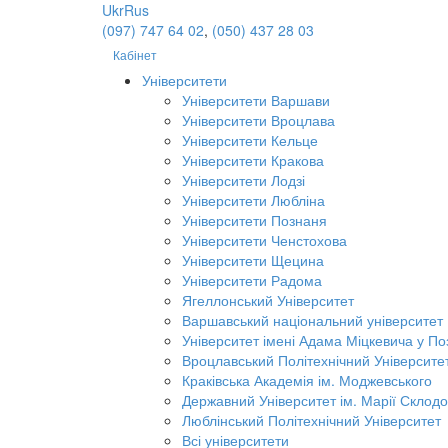
Ukr
Rus
(097) 747 64 02
,
(050) 437 28 03
Кабінет
Університети
Університети Варшави
Університети Вроцлава
Університети Кельце
Університети Кракова
Університети Лодзі
Університети Любліна
Університети Познаня
Університети Ченстохова
Університети Щецина
Університети Радома
Ягеллонський Університет
Варшавський національний університет
Університет імені Адама Міцкевича у По
Вроцлавський Політехнічний Університе
Краківська Академія ім. Моджевського
Державний Університет ім. Марії Склодо
Люблінський Політехнічний Університет
Всі університети