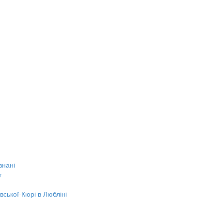
знані
т
вської-Кюрі в Любліні