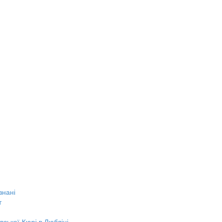
знані
т
вської-Кюрі в Любліні