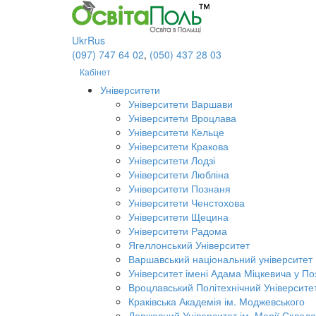
Ukr
Rus
(097) 747 64 02
,
(050) 437 28 03
Кабінет
Університети
Університети Варшави
Університети Вроцлава
Університети Кельце
Університети Кракова
Університети Лодзі
Університети Любліна
Університети Познаня
Університети Ченстохова
Університети Щецина
Університети Радома
Ягеллонський Університет
Варшавський національний університет
Університет імені Адама Міцкевича у По
Вроцлавський Політехнічний Університе
Краківська Академія ім. Моджевського
Державний Університет ім. Марії Склодо