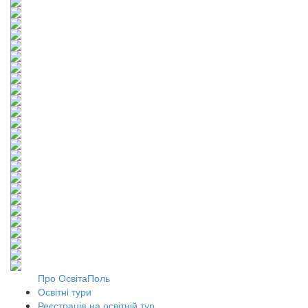
Про ОсвітаПоль
Освітні тури
Реєстрація на освітній тур