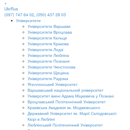
+
Ukr
Rus
(097) 747 64 02
,
(050) 437 28 03
Університети
Університети Варшави
Університети Вроцлава
Університети Кельце
Університети Кракова
Університети Лодзі
Університети Любліна
Університети Познаня
Університети Ченстохова
Університети Щецина
Університети Радома
Ягеллонський Університет
Варшавський національний університет
Університет імені Адама Міцкевича у Познані
Вроцлавський Політехнічний Університет
Краківська Академія ім. Моджевського
Державний Університет ім. Марії Склодовської-
Кюрі в Любліні
Люблінський Політехнічний Університет