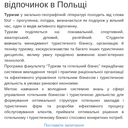
відпочинок
в Польщі
Туризм
у загально-географічній літературі походить від слова
tour – прогулянка, поїздка, визначається як подорож у вільний
час, один із видів активного відпочинку.
Туризм поділяється на: пізнавальний, спортивний,
аматорський, діловий, релігійний. Студенти
вивчають менеджмент туристичного бізнесу, організацію й
техніку туризму, екскурсіознавство та багато інших туристичних
дисциплін, велику увагу приділено вивченню комп’ютерних
технологій.
Програма факультету “Туризм та готельний бізнес” передбачає
системне викладення теорії і практики раціональної організації
та ефективного управління готельним бізнесом і туристичною
діяльність в умовах ринкової економіки.
Метою навчання є володіння системою знань у сфері
управління готельним бізнесом і туристичною діяльністю для
формування оптимальної структури готельних закладів і
туристичних фірм та розробки ефективного процесу
обслуговування клієнтів, приймати оптимальні рішення в
готельному і туристичному бізнесі стосовно конкретних потреб.
Поставити запитання