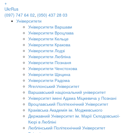
+
Ukr
Rus
(097) 747 64 02
,
(050) 437 28 03
Університети
Університети Варшави
Університети Вроцлава
Університети Кельце
Університети Кракова
Університети Лодзі
Університети Любліна
Університети Познаня
Університети Ченстохова
Університети Щецина
Університети Радома
Ягеллонський Університет
Варшавський національний університет
Університет імені Адама Міцкевича у Познані
Вроцлавський Політехнічний Університет
Краківська Академія ім. Моджевського
Державний Університет ім. Марії Склодовської-
Кюрі в Любліні
Люблінський Політехнічний Університет