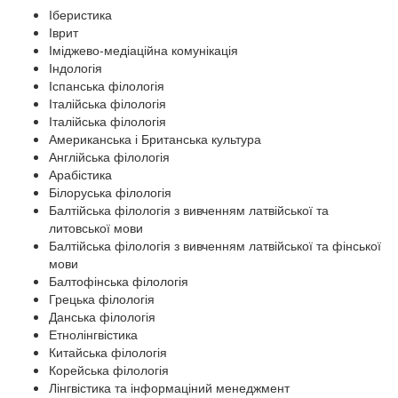
Іберистика
Іврит
Іміджево-медіаційна комунікація
Індологія
Іспанська філологія
Італійська філологія
Італійська філологія
Американська і Британська культура
Англійська філологія
Арабістика
Білоруська філологія
Балтійська філологія з вивченням латвійської та
литовської мови
Балтійська філологія з вивченням латвійської та фінської
мови
Балтофінська філологія
Грецька філологія
Данська філологія
Етнолінгвістика
Китайська філологія
Корейська філологія
Лінгвістика та інформаціний менеджмент