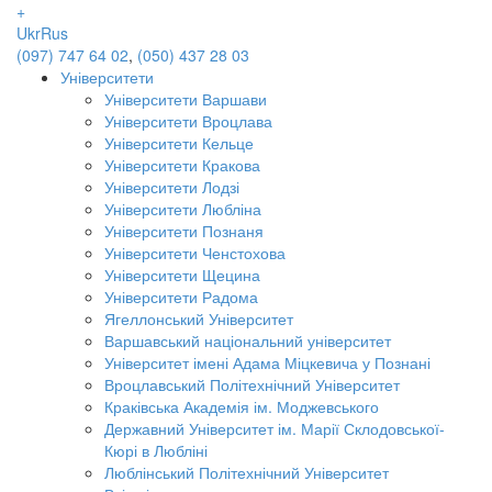
+
Ukr
Rus
(097) 747 64 02
,
(050) 437 28 03
Університети
Університети Варшави
Університети Вроцлава
Університети Кельце
Університети Кракова
Університети Лодзі
Університети Любліна
Університети Познаня
Університети Ченстохова
Університети Щецина
Університети Радома
Ягеллонський Університет
Варшавський національний університет
Університет імені Адама Міцкевича у Познані
Вроцлавський Політехнічний Університет
Краківська Академія ім. Моджевського
Державний Університет ім. Марії Склодовської-
Кюрі в Любліні
Люблінський Політехнічний Університет