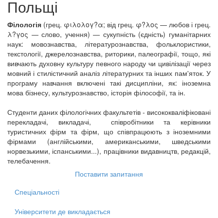
Польщі
Філологія
(грец. φιλολογ?α; від грец. φ?λος — любов і грец.
λ?γος — слово, учення) — сукупність (єдність) гуманітарних
наук: мовознавства, літературознавства, фольклористики,
текстології, джерелознавства, риторики, палеографії, тощо, які
вивчають духовну культуру певного народу чи цивілізації через
мовний і стилістичний аналіз літературних та інших пам'яток. У
програму навчання включені такі дисципліни, як: іноземна
мова бізнесу, культурознавство, історія філософії, та ін.
Студенти даних філологічних факультетів - висококваліфіковані
перекладачі, викладачі, співробітники та керівники
туристичних фірм та фірм, що співпрацюють з іноземними
фірмами (англійськими, американськими, шведськими
норвезькими, іспанськими...), працівники видавництв, редакцій,
телебачення.
Поставити запитання
Спеціальності
Університети де викладається