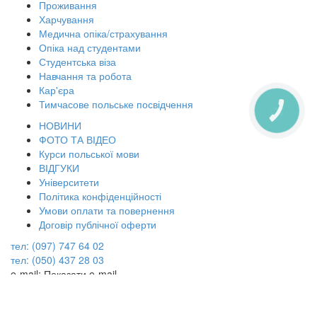
Проживання
Харчування
Медична опіка/страхування
Опіка над студентами
Студентська віза
Навчання та робота
Кар'єра
Тимчасове польське посвідчення
КНОПКА
ЗВ'ЯЗКУ
НОВИНИ
ФОТО ТА ВІДЕО
Курси польської мови
ВІДГУКИ
Університети
Політика конфіденційності
Умови оплати та повернення
Договір публічної оферти
тел: (097) 747 64 02
тел: (050) 437 28 03
e-mail:
Показати e-mail
skype:
Показати Skype
© «ОсвітаПоль», 2003-2026. Всі права захищено.