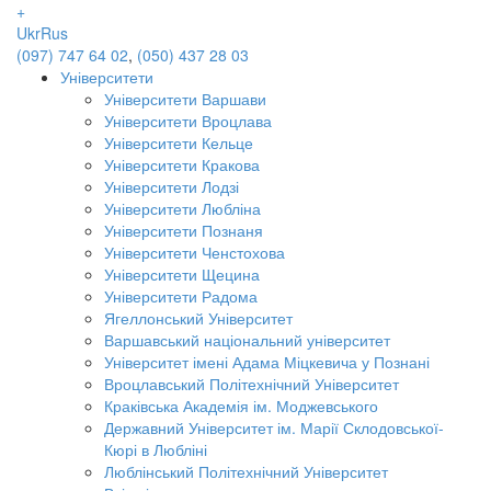
+
Ukr
Rus
(097) 747 64 02
,
(050) 437 28 03
Університети
Університети Варшави
Університети Вроцлава
Університети Кельце
Університети Кракова
Університети Лодзі
Університети Любліна
Університети Познаня
Університети Ченстохова
Університети Щецина
Університети Радома
Ягеллонський Університет
Варшавський національний університет
Університет імені Адама Міцкевича у Познані
Вроцлавський Політехнічний Університет
Краківська Академія ім. Моджевського
Державний Університет ім. Марії Склодовської-
Кюрі в Любліні
Люблінський Політехнічний Університет