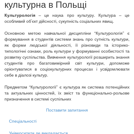
культурна
в Польщі
Культурологія
– це наука про культуру. Культура – це
особливий об’єкт дійсності, сукупність соціальних явищ.
Основною метою навчальної дисципліни “Культурологія” є
формування в студентів системи знань про сутність культури,
як форми людської діяльності, її різновиди та історико-
типологічні ознаки, роль культури у формуванні особистості та
розвитку суспільства. Вивчення культурології розширить знання
студентів про багатовимірний світ культури, допоможе
орієнтуватися в соціокультурних процесах і усвідомлювати
себе в діалозі культур.
Предметом “Культурології” є культура як система потенційних
та актуальних цінностей, їх зміст та функціонально-рольове
призначення в системі суспільних
Поставити запитання
Спеціальності
Університети де викладається