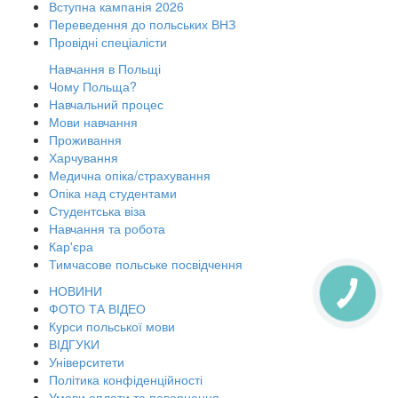
Вступна кампанія 2026
Переведення до польських ВНЗ
Провідні спеціалісти
Навчання в Польщі
Чому Польща?
Навчальний процес
Мови навчання
Проживання
Харчування
Медична опіка/страхування
Опіка над студентами
Студентська віза
Навчання та робота
Кар'єра
Тимчасове польське посвідчення
НОВИНИ
КНОПКА
ЗВ'ЯЗКУ
ФОТО ТА ВІДЕО
Курси польської мови
ВІДГУКИ
Університети
Політика конфіденційності
Умови оплати та повернення