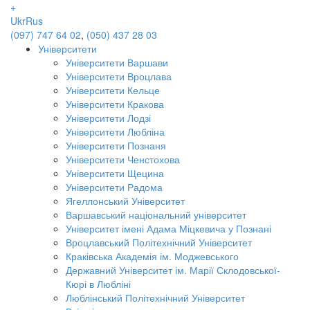
+
Ukr
Rus
(097) 747 64 02
,
(050) 437 28 03
Університети
Університети Варшави
Університети Вроцлава
Університети Кельце
Університети Кракова
Університети Лодзі
Університети Любліна
Університети Познаня
Університети Ченстохова
Університети Щецина
Університети Радома
Ягеллонський Університет
Варшавський національний університет
Університет імені Адама Міцкевича у Познані
Вроцлавський Політехнічний Університет
Краківська Академія ім. Моджевського
Державний Університет ім. Марії Склодовської-
Кюрі в Любліні
Люблінський Політехнічний Університет