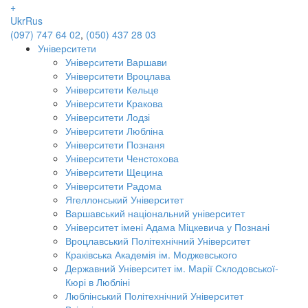
+
Ukr
Rus
(097) 747 64 02
,
(050) 437 28 03
Університети
Університети Варшави
Університети Вроцлава
Університети Кельце
Університети Кракова
Університети Лодзі
Університети Любліна
Університети Познаня
Університети Ченстохова
Університети Щецина
Університети Радома
Ягеллонський Університет
Варшавський національний університет
Університет імені Адама Міцкевича у Познані
Вроцлавський Політехнічний Університет
Краківська Академія ім. Моджевського
Державний Університет ім. Марії Склодовської-
Кюрі в Любліні
Люблінський Політехнічний Університет