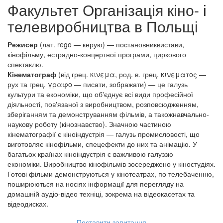
Факультет
Організація кіно- і
телевиробництва
в Польщі
Режисер
(лат. rego — керую) — постановниквистави,
кінофільму, естрадно-концертної програми, циркового
спектаклю.
Кінематограф
(від грец. κινεμα, род. в. грец. κινεματος —
рух та грец. γραφο — писати, зображати) — це галузь
культури та економіки, що об'єднує всі види професійної
діяльності, пов'язаної з виробництвом, розповсюдженням,
зберіганням та демонструванням фільмів, а такожнавчально-
наукову роботу (кінознавство). Значною частиною
кінематографії є кіноіндустрія — галузь промисловості, що
виготовляє кінофільми, спецефекти до них та анімацію. У
багатьох країнах кіноіндустрія є важливою галуззю
економіки. Виробництво кінофільмів зосереджено у кіностудіях.
Готові фільми демонструються у кінотеатрах, по телебаченню,
поширюються на носіях інформації для перегляду на
домашній аудіо-відео техніці, зокрема на відеокасетах та
відеодисках.
Поставити запитання