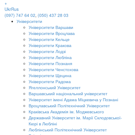
+
Ukr
Rus
(097) 747 64 02
,
(050) 437 28 03
Університети
Університети Варшави
Університети Вроцлава
Університети Кельце
Університети Кракова
Університети Лодзі
Університети Любліна
Університети Познаня
Університети Ченстохова
Університети Щецина
Університети Радома
Ягеллонський Університет
Варшавський національний університет
Університет імені Адама Міцкевича у Познані
Вроцлавський Політехнічний Університет
Краківська Академія ім. Моджевського
Державний Університет ім. Марії Склодовської-
Кюрі в Любліні
Люблінський Політехнічний Університет