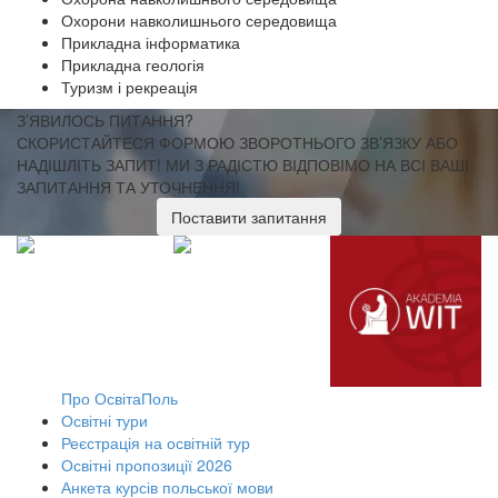
Охорони навколишнього середовища
Прикладна інформатика
Прикладна геологія
Туризм і рекреація
З’ЯВИЛОСЬ ПИТАННЯ?
СКОРИСТАЙТЕСЯ ФОРМОЮ ЗВОРОТНЬОГО ЗВ’ЯЗКУ АБО
НАДІШЛІТЬ ЗАПИТ!
МИ З РАДІСТЮ ВІДПОВІМО НА ВСІ ВАШІ
ЗАПИТАННЯ ТА УТОЧНЕННЯ!
Поставити запитання
Про ОсвітаПоль
Освітні тури
Реєстрація на освітній тур
Освітні пропозиції 2026
Анкета курсів польської мови