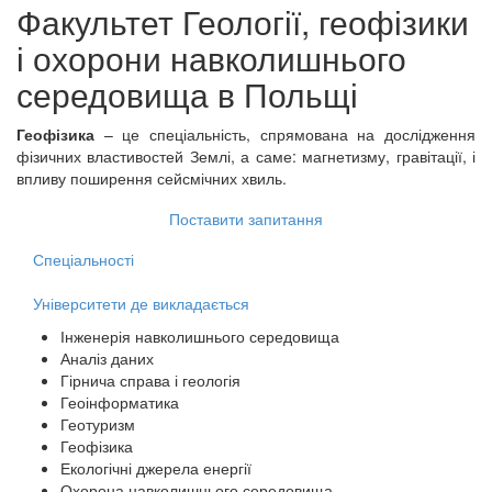
Факультет
Геології, геофізики
і охорони навколишнього
середовища
в Польщі
Геофізика
– це спеціальність, спрямована на дослідження
фізичних властивостей Землі, а саме: магнетизму, гравітації, і
впливу поширення сейсмічних хвиль.
Поставити запитання
Спеціальності
Університети де викладається
Інженерія навколишнього середовища
Аналіз даних
Гірнича справа і геологія
Геоінформатика
Геотуризм
Геофізика
Екологічні джерела енергії
Охорона навколишнього середовища