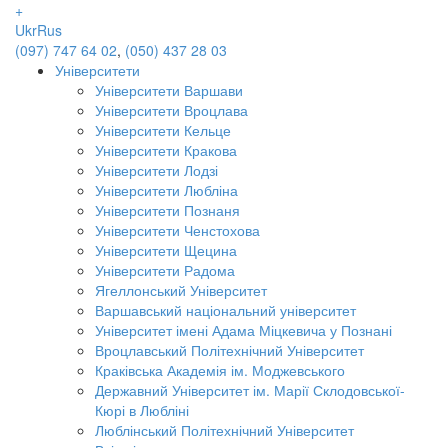
+
Ukr
Rus
(097) 747 64 02
,
(050) 437 28 03
Університети
Університети Варшави
Університети Вроцлава
Університети Кельце
Університети Кракова
Університети Лодзі
Університети Любліна
Університети Познаня
Університети Ченстохова
Університети Щецина
Університети Радома
Ягеллонський Університет
Варшавський національний університет
Університет імені Адама Міцкевича у Познані
Вроцлавський Політехнічний Університет
Краківська Академія ім. Моджевського
Державний Університет ім. Марії Склодовської-
Кюрі в Любліні
Люблінський Політехнічний Університет