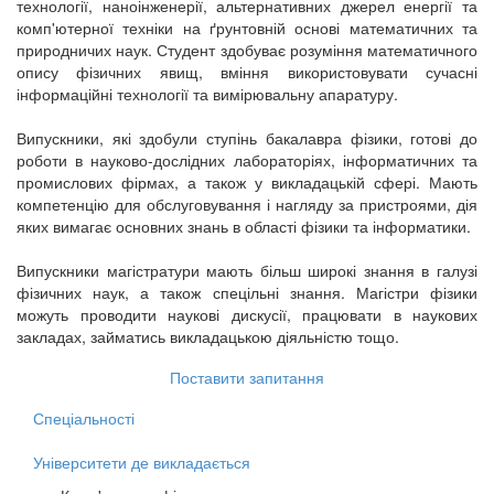
технології, наноінженерії, альтернативних джерел енергії та
комп'ютерної техніки на ґрунтовній основі математичних та
природничих наук. Студент здобуває розуміння математичного
опису фізичних явищ, вміння використовувати сучасні
інформаційні технології та вимірювальну апаратуру.
Випускники, які здобули ступінь бакалавра фізики, готові до
роботи в науково-дослідних лабораторіях, інформатичних та
промислових фірмах, а також у викладацькій сфері. Мають
компетенцію для обслуговування і нагляду за пристроями, дія
яких вимагає основних знань в області фізики та інформатики.
Випускники магістратури мають більш широкі знання в галузі
фізичних наук, а також спецільні знання. Магістри фізики
можуть проводити наукові дискусії, працювати в наукових
закладах, займатись викладацькою діяльністю тощо.
Поставити запитання
Спеціальності
Університети де викладається