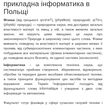
прикладна інформатика
в
Польщі
Фізика
(від грецького φυσικ?ς (physikos): природний, φ?σις
(physis): природа) — природнича наука, яка досліджує загальні
властивості матерії та явищ у ній, а також виявляє загальні
закони, які керують цими явищами; це наука про
закономірності Природи в широкому сенсі цього слова. Фізики
вивчають поведінку та властивості матерії в широких межах її
проявів, від субмікроскопічних елементарних частинок, з яких
побудоване все матеріальне (фізика елементарних частинок),
до поведінки всього Всесвіту, як єдиної системи (космологія).
Інформатика
– це комплексна технічна наука, що
систематизує прийоми створення, збереження, відтворення,
обробки та передачі даних засобами обчислювальної техніки,
а також принципи функціонування цих засобів та методики
керування ними. Термін “інформатика” походить від
французького слова informatique і утворене з двох слів:
інформація та автоматика.
Факультет готує фахівців у сфері сучасних галузей техніки і