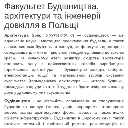
Факультет
Будівництва,
архітектури та інженерії
довкілля
в Польщі
Архітектура
(грец. αρχιτεκτονικη — будівництво), — це
одночасно наука і мистецтво проектування будівель, а також
власне система будівель та споруд, які формують просторове
середовище для життя і діяльності людей відповідно до законів
краси. На сучасному етапі розвитку людства архітектура
становить одну з найважливіших засобів виробництва
(промислова архітектура — будівництво заводів, фабрик,
електростанцій, тощо) та матеріальних засобів існування
суспільства (громадянська архітектура — житлові будинки,
громадські споруди та ін.). Її художні образи відіграють значну
роль у духовному житті суспільства.
Будівництво
- це діяльність, спрямована на спорудження
будинків та споруд (мостів, доріг, аеродромів, інженерних
мереж, малих архітектурних форм, гаражів, а також інших
об`єктів інфраструктури). Будівництво в широкому сенсі також
включає поточний і капітальний ремонт, реконструкцію та