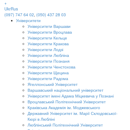
+
Ukr
Rus
(097) 747 64 02
,
(050) 437 28 03
Університети
Університети Варшави
Університети Вроцлава
Університети Кельце
Університети Кракова
Університети Лодзі
Університети Любліна
Університети Познаня
Університети Ченстохова
Університети Щецина
Університети Радома
Ягеллонський Університет
Варшавський національний університет
Університет імені Адама Міцкевича у Познані
Вроцлавський Політехнічний Університет
Краківська Академія ім. Моджевського
Державний Університет ім. Марії Склодовської-
Кюрі в Любліні
Люблінський Політехнічний Університет