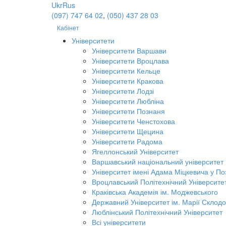
Ukr
Rus
(097) 747 64 02
,
(050) 437 28 03
Кабінет
Університети
Університети Варшави
Університети Вроцлава
Університети Кельце
Університети Кракова
Університети Лодзі
Університети Любліна
Університети Познаня
Університети Ченстохова
Університети Щецина
Університети Радома
Ягеллонський Університет
Варшавський національний університет
Університет імені Адама Міцкевича у По
Вроцлавський Політехнічний Університе
Краківська Академія ім. Моджевського
Державний Університет ім. Марії Склодо
Люблінський Політехнічний Університет
Всі університети