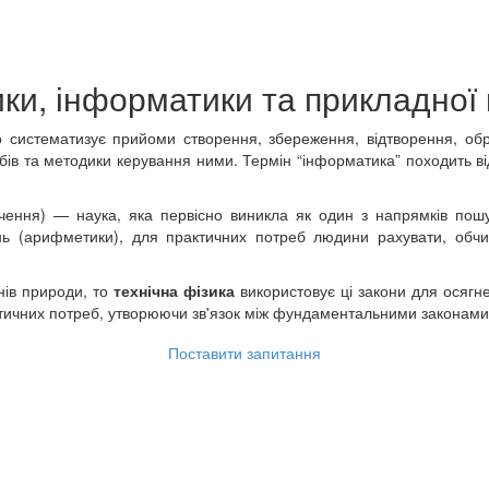
ики, інформатики та прикладної
 систематизує прийоми створення, збереження, відтворення, об
бів та методики керування ними. Термін “інформатика” походить від
ення) — наука, яка первісно виникла як один з напрямків пошук
нь (арифметики), для практичних потреб людини рахувати, обч
нів природи, то
технічна фізика
використовує ці закони для осягне
актичних потреб, утворюючи зв'язок між фундаментальними законами
Поставити запитання