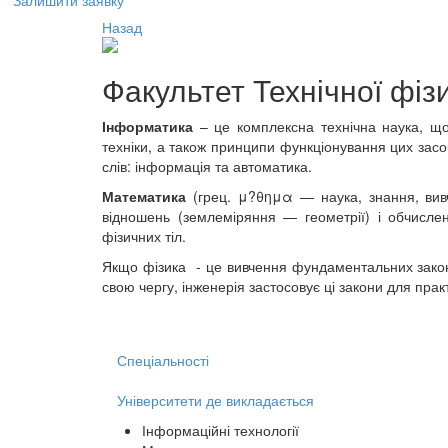
Залишити заявку
Назад
Факультет
Технічної фіз
Інформатика
– це комплексна технічна наука, що
техніки, а також принципи функціонування цих засо
слів: інформація та автоматика.
Математика
(грец. μ?θημα — наука, знання, вивч
відношень (землеміряння — геометрії) і обчисле
фізичних тіл.
Якщо фізика - це вивчення фундаментальних зако
свою чергу, інженерія застосовує ці закони для пр
Спеціальності
Університети де викладається
Інформаційні технології