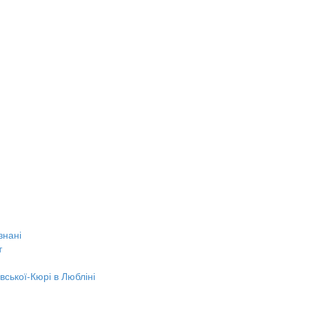
знані
т
вської-Кюрі в Любліні