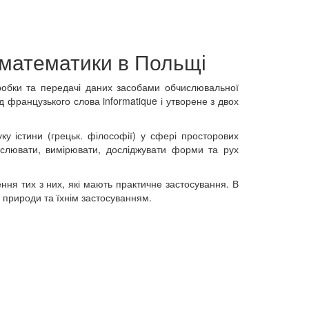
 математики
в Польщі
робки та передачі даних засобами обчислювальної
 французького слова informatique і утворене з двох
у істини (грецьк. філософії) у сфері просторових
ислювати, вимірювати, досліджувати форми та рух
ння тих з них, які мають практичне застосування. В
 природи та їхнім застосуванням.