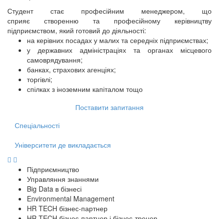
Студент стає професійним менеджером, що
сприяє створенню та професійному керівництву
підприємством, який готовий до діяльності:
на керівних посадах у малих та середніх підприємствах;
у державних адміністраціях та органах місцевого
самоврядування;
банках, страхових агенціях;
торгівлі;
спілках з іноземним капіталом тощо
Поставити запитання
Спеціальності
Університети де викладається
Підприємництво
Управляння знаннями
Big Data в бізнесі
Environmental Management
HR TECH бізнес-партнер
HR TECH бізнес-партнер і бізнес-тренер