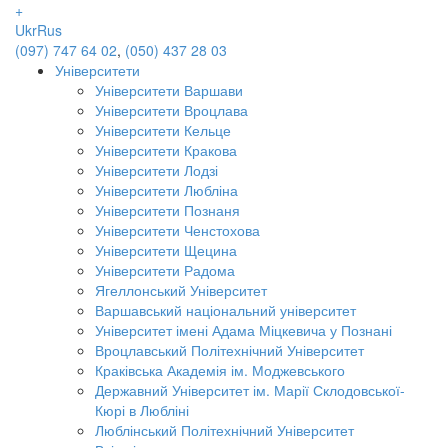
+
Ukr
Rus
(097) 747 64 02
,
(050) 437 28 03
Університети
Університети Варшави
Університети Вроцлава
Університети Кельце
Університети Кракова
Університети Лодзі
Університети Любліна
Університети Познаня
Університети Ченстохова
Університети Щецина
Університети Радома
Ягеллонський Університет
Варшавський національний університет
Університет імені Адама Міцкевича у Познані
Вроцлавський Політехнічний Університет
Краківська Академія ім. Моджевського
Державний Університет ім. Марії Склодовської-
Кюрі в Любліні
Люблінський Політехнічний Університет