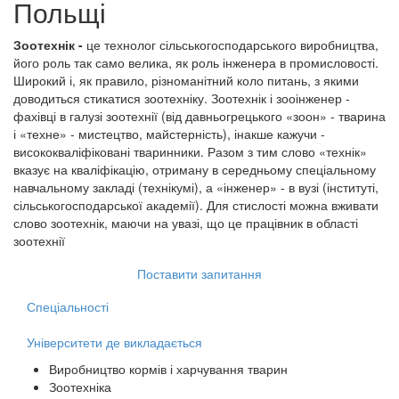
Польщі
Зоотехнік -
це технолог сільськогосподарського виробництва,
його роль так само велика, як роль інженера в промисловості.
Широкий і, як правило, різноманітний коло питань, з якими
доводиться стикатися зоотехніку. Зоотехнік і зооінженер -
фахівці в галузі зоотехнії (від давньогрецького «зоон» - тварина
і «техне» - мистецтво, майстерність), інакше кажучи -
висококваліфіковані тваринники. Разом з тим слово «технік»
вказує на кваліфікацію, отриману в середньому спеціальному
навчальному закладі (технікумі), а «інженер» - в вузі (інституті,
сільськогосподарської академії). Для стислості можна вживати
слово зоотехнік, маючи на увазі, що це працівник в області
зоотехнії
Поставити запитання
Спеціальності
Університети де викладається
Виробництво кормів і харчування тварин
Зоотехніка