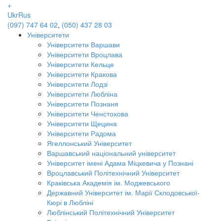
+
Ukr
Rus
(097) 747 64 02
,
(050) 437 28 03
Університети
Університети Варшави
Університети Вроцлава
Університети Кельце
Університети Кракова
Університети Лодзі
Університети Любліна
Університети Познаня
Університети Ченстохова
Університети Щецина
Університети Радома
Ягеллонський Університет
Варшавський національний університет
Університет імені Адама Міцкевича у Познані
Вроцлавський Політехнічний Університет
Краківська Академія ім. Моджевського
Державний Університет ім. Марії Склодовської-
Кюрі в Любліні
Люблінський Політехнічний Університет