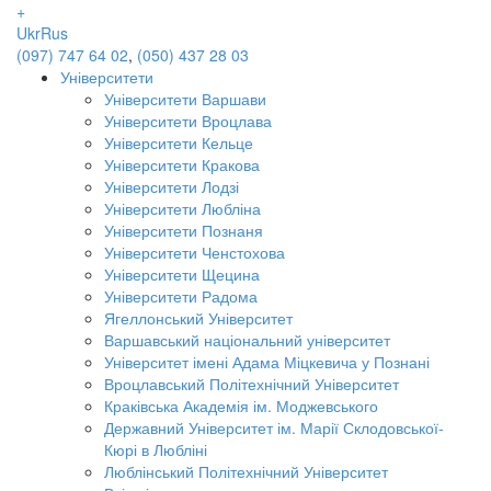
+
Ukr
Rus
(097) 747 64 02
,
(050) 437 28 03
Університети
Університети Варшави
Університети Вроцлава
Університети Кельце
Університети Кракова
Університети Лодзі
Університети Любліна
Університети Познаня
Університети Ченстохова
Університети Щецина
Університети Радома
Ягеллонський Університет
Варшавський національний університет
Університет імені Адама Міцкевича у Познані
Вроцлавський Політехнічний Університет
Краківська Академія ім. Моджевського
Державний Університет ім. Марії Склодовської-
Кюрі в Любліні
Люблінський Політехнічний Університет