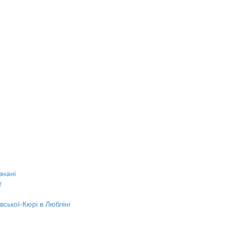
знані
т
вської-Кюрі в Любліні