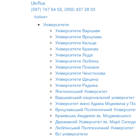
Ukr
Rus
(097) 747 64 02
,
(050) 437 28 03
Кабінет
Університети
Університети Варшави
Університети Вроцлава
Університети Кельце
Університети Кракова
Університети Лодзі
Університети Любліна
Університети Познаня
Університети Ченстохова
Університети Щецина
Університети Радома
Ягеллонський Університет
Варшавський національний університет
Університет імені Адама Міцкевича у По
Вроцлавський Політехнічний Університе
Краківська Академія ім. Моджевського
Державний Університет ім. Марії Склодо
Люблінський Політехнічний Університет
Всі університети