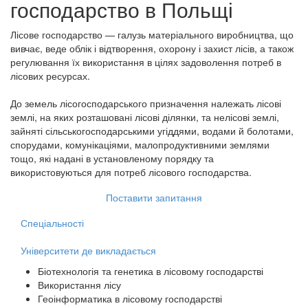
господарство
в Польщі
Лісове господарство — галузь матеріального виробництва, що
вивчає, веде облік і відтворення, охорону і захист лісів, а також
регулювання їх використання в цілях задоволення потреб в
лісових ресурсах.
До земель лісогосподарського призначення належать лісові
землі, на яких розташовані лісові ділянки, та нелісові землі,
зайняті сільськогосподарськими угіддями, водами й болотами,
спорудами, комунікаціями, малопродуктивними землями
тощо, які надані в установленому порядку та
використовуються для потреб лісового господарства.
Поставити запитання
Спеціальності
Університети де викладається
Біотехнологія та генетика в лісовому господарстві
Використання лісу
Геоінформатика в лісовому господарстві