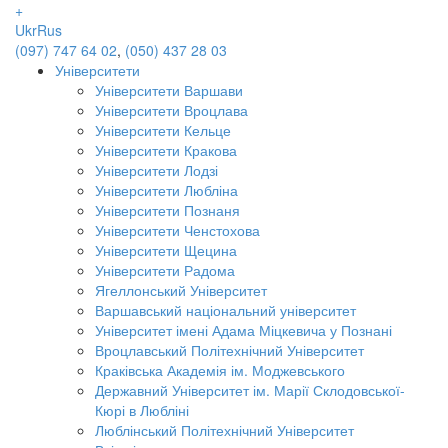
+
Ukr
Rus
(097) 747 64 02
,
(050) 437 28 03
Університети
Університети Варшави
Університети Вроцлава
Університети Кельце
Університети Кракова
Університети Лодзі
Університети Любліна
Університети Познаня
Університети Ченстохова
Університети Щецина
Університети Радома
Ягеллонський Університет
Варшавський національний університет
Університет імені Адама Міцкевича у Познані
Вроцлавський Політехнічний Університет
Краківська Академія ім. Моджевського
Державний Університет ім. Марії Склодовської-
Кюрі в Любліні
Люблінський Політехнічний Університет