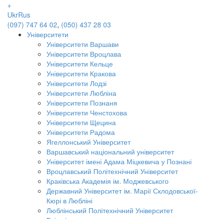
+
Ukr
Rus
(097) 747 64 02
,
(050) 437 28 03
Університети
Університети Варшави
Університети Вроцлава
Університети Кельце
Університети Кракова
Університети Лодзі
Університети Любліна
Університети Познаня
Університети Ченстохова
Університети Щецина
Університети Радома
Ягеллонський Університет
Варшавський національний університет
Університет імені Адама Міцкевича у Познані
Вроцлавський Політехнічний Університет
Краківська Академія ім. Моджевського
Державний Університет ім. Марії Склодовської-
Кюрі в Любліні
Люблінський Політехнічний Університет