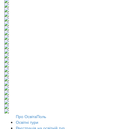
Про ОсвітаПоль
Освітні тури
Реєстрація на освітній тур