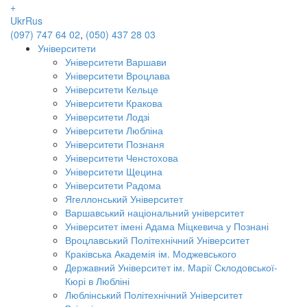
+
Ukr
Rus
(097) 747 64 02
,
(050) 437 28 03
Університети
Університети Варшави
Університети Вроцлава
Університети Кельце
Університети Кракова
Університети Лодзі
Університети Любліна
Університети Познаня
Університети Ченстохова
Університети Щецина
Університети Радома
Ягеллонський Університет
Варшавський національний університет
Університет імені Адама Міцкевича у Познані
Вроцлавський Політехнічний Університет
Краківська Академія ім. Моджевського
Державний Університет ім. Марії Склодовської-
Кюрі в Любліні
Люблінський Політехнічний Університет