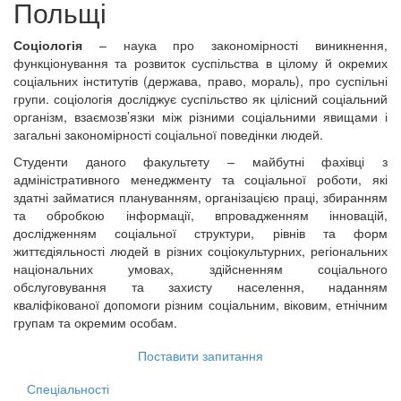
Польщі
Соціологія
– наука про закономірності виникнення,
функціонування та розвиток суспільства в цілому й окремих
соціальних інститутів (держава, право, мораль), про суспільні
групи. соціологія досліджує суспільство як цілісний соціальний
організм, взаємозв’язки між різними соціальними явищами і
загальні закономірності соціальної поведінки людей.
Студенти даного факультету – майбутні фахівці з
адміністративного менеджменту та соціальної роботи, які
здатні займатися плануванням, організацією праці, збиранням
та обробкою інформації, впровадженням інновацій,
дослідженням соціальної структури, рівнів та форм
життєдіяльності людей в різних соціокультурних, регіональних
національних умовах, здійсненням соціального
обслуговування та захисту населення, наданням
кваліфікованої допомоги різним соціальним, віковим, етнічним
групам та окремим особам.
Поставити запитання
Спеціальності