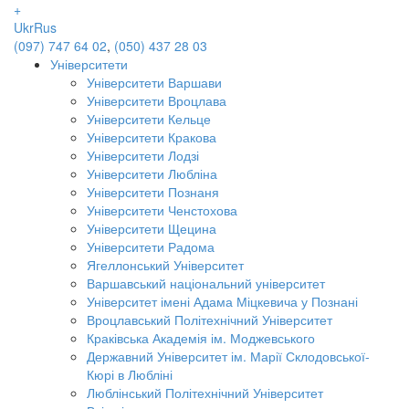
+
Ukr
Rus
(097) 747 64 02
,
(050) 437 28 03
Університети
Університети Варшави
Університети Вроцлава
Університети Кельце
Університети Кракова
Університети Лодзі
Університети Любліна
Університети Познаня
Університети Ченстохова
Університети Щецина
Університети Радома
Ягеллонський Університет
Варшавський національний університет
Університет імені Адама Міцкевича у Познані
Вроцлавський Політехнічний Університет
Краківська Академія ім. Моджевського
Державний Університет ім. Марії Склодовської-
Кюрі в Любліні
Люблінський Політехнічний Університет