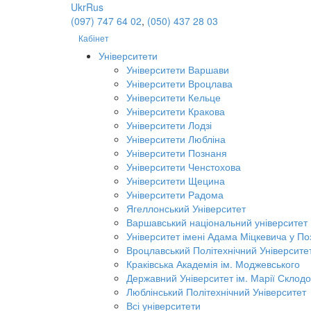
Ukr
Rus
(097) 747 64 02
,
(050) 437 28 03
Кабінет
Університети
Університети Варшави
Університети Вроцлава
Університети Кельце
Університети Кракова
Університети Лодзі
Університети Любліна
Університети Познаня
Університети Ченстохова
Університети Щецина
Університети Радома
Ягеллонський Університет
Варшавський національний університет
Університет імені Адама Міцкевича у По
Вроцлавський Політехнічний Університе
Краківська Академія ім. Моджевського
Державний Університет ім. Марії Склодо
Люблінський Політехнічний Університет
Всі університети