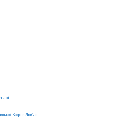
знані
т
вської-Кюрі в Любліні