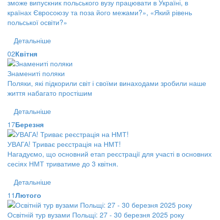
зможе випускник польського вузу працювати в Україні, в
країнах Євросоюзу та поза його межами?», «Який рівень
польської освіти?»
Детальніше
02
Квітня
Знамениті поляки
Поляки, які підкорили світ і своїми винаходами зробили наше
життя набагато простішим
Детальніше
17
Березня
УВАГА! Триває реєстрація на НМТ!
Нагадуємо, що основний етап реєстрації для участі в основних
сесіях НМТ триватиме до 3 квітня.
Детальніше
11
Лютого
Освітній тур вузами Польщі: 27 - 30 березня 2025 року