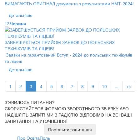
ВИМАГАЮТЬ ОРИГІНАЛ документа з результатами НМТ-2024!
Детальніше
13
Червня
ЗАВЕРШУЄТЬСЯ ПРИЙОМ ЗАЯВОК ДО ПОЛЬСЬКИХ
ТЕХНІКУМІВ ТА ЛІЦЕЇВ!
Заявки на гарантований Вступ - 2024 до польських технікумів
та ліцеїв
Детальніше
1
2
3
4
5
6
7
8
9
10
...
>>
З’ЯВИЛОСЬ ПИТАННЯ?
СКОРИСТАЙТЕСЯ ФОРМОЮ ЗВОРОТНЬОГО ЗВ’ЯЗКУ АБО
НАДІШЛІТЬ ЗАПИТ!
МИ З РАДІСТЮ ВІДПОВІМО НА ВСІ ВАШІ
ЗАПИТАННЯ ТА УТОЧНЕННЯ!
Поставити запитання
Про ОсвітаПоль