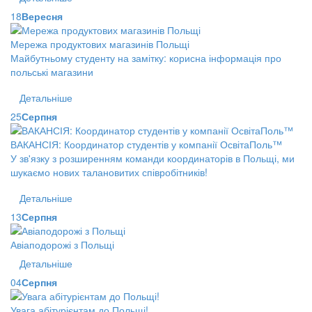
18
Вересня
Мережа продуктових магазинів Польщі
Майбутньому студенту на замітку: корисна інформація про
польські магазини
Детальніше
25
Серпня
ВАКАНСІЯ: Координатор студентів у компанії ОсвітаПоль™
У зв'язку з розширенням команди координаторів в Польщі, ми
шукаємо нових талановитих співробітників!
Детальніше
13
Серпня
Авіаподорожі з Польщі
Детальніше
04
Серпня
Увага абітурієнтам до Польщі!