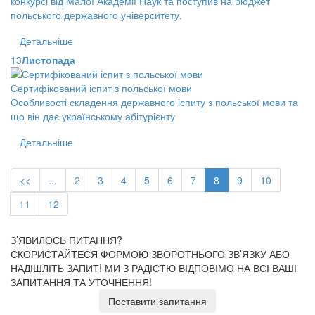
конкурсі від Малої Академії Наук та поступив на бюджет
польського державного університету.
Детальніше
13
Листопада
Сертифікований іспит з польської мови
Особливості складення державного іспиту з польської мови та
що він дає українському абітурієнту
Детальніше
<<
...
2
3
4
5
6
7
8
9
10
11
12
З’ЯВИЛОСЬ ПИТАННЯ?
СКОРИСТАЙТЕСЯ ФОРМОЮ ЗВОРОТНЬОГО ЗВ’ЯЗКУ АБО
НАДІШЛІТЬ ЗАПИТ!
МИ З РАДІСТЮ ВІДПОВІМО НА ВСІ ВАШІ
ЗАПИТАННЯ ТА УТОЧНЕННЯ!
Поставити запитання