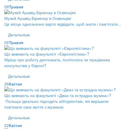
08
Травня
Музей Аушвіц-Біркенау в Освенцімі
Це місце однозначно варто відвідати, щоб знати і пам'ятати...
Детальніше
06
Травня
Що вивчають на факультеті «Європеїстика»?
Мрієш про роботу дипломата, політолога чи працівника
консульства у Європі?
Детальніше
26
Квітня
Що вивчають на факультеті «Джаз та естрадна музика»?
Польща ідеально підходить абітурієнтам, які вирішили
пов'язати своє життя з музикою
Детальніше
22
Квітня