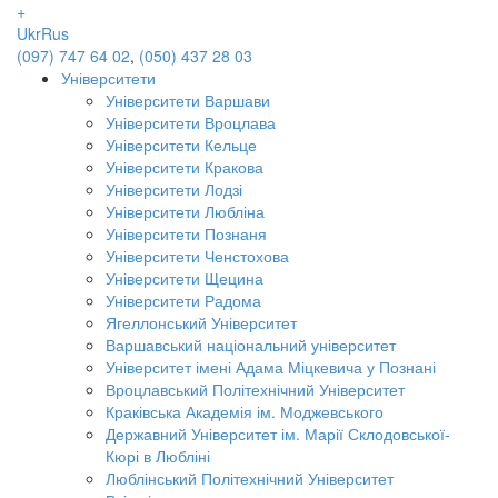
+
Ukr
Rus
(097) 747 64 02
,
(050) 437 28 03
Університети
Університети Варшави
Університети Вроцлава
Університети Кельце
Університети Кракова
Університети Лодзі
Університети Любліна
Університети Познаня
Університети Ченстохова
Університети Щецина
Університети Радома
Ягеллонський Університет
Варшавський національний університет
Університет імені Адама Міцкевича у Познані
Вроцлавський Політехнічний Університет
Краківська Академія ім. Моджевського
Державний Університет ім. Марії Склодовської-
Кюрі в Любліні
Люблінський Політехнічний Університет