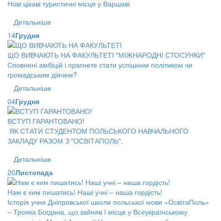
Нові цікаві туристичні місця у Варшаві
Детальніше
14
Грудня
ЩО ВИВЧАЮТЬ НА ФАКУЛЬТЕТІ "МІЖНАРОДНІ СТОСУНКИ"
Сповнені амбіцій і прагнете стати успішним політиком чи
громадським діячем?
Детальніше
04
Грудня
ВСТУП ГАРАНТОВАНО!
ЯК СТАТИ СТУДЕНТОМ ПОЛЬСЬКОГО НАВЧАЛЬНОГО
ЗАКЛАДУ РАЗОМ З "ОСВІТАПОЛЬ".
Детальніше
20
Листопада
Нам є ким пишатись! Наші учні – наша гордість!
Історія учня Дніпровської школи польської мови «ОсвітаПоль»
– Трояка Богдана, що зайняв І місце у Всеукраїнському