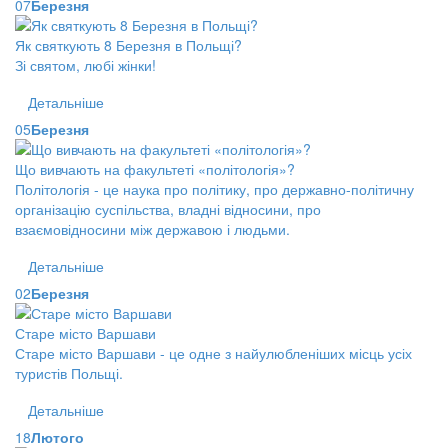
07
Березня
Як святкують 8 Березня в Польщі?
Зі святом, любі жінки!
Детальніше
05
Березня
Що вивчають на факультеті «політологія»?
Політологія - це наука про політику, про державно-політичну
організацію суспільства, владні відносини, про
взаємовідносини між державою і людьми.
Детальніше
02
Березня
Старе місто Варшави
Старе місто Варшави - це одне з найулюбленіших місць усіх
туристів Польщі.
Детальніше
18
Лютого