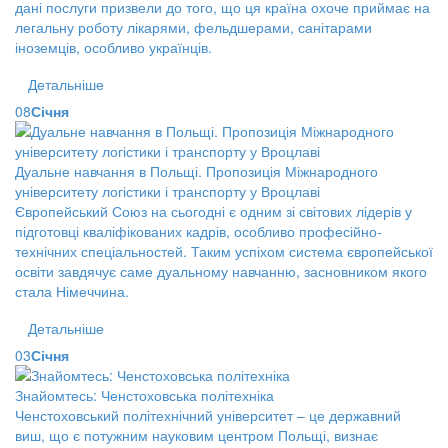
дані послуги призвели до того, що ця країна охоче приймає на
легальну роботу лікарями, фельдшерами, санітарами
іноземців, особливо українців.
Детальніше
08
Січня
Дуальне навчання в Польщі. Пропозиція Міжнародного
університету логістики і транспорту у Вроцлаві
Європейський Союз на сьогодні є одним зі світових лідерів у
підготовці кваліфікованих кадрів, особливо професійно-
технічних спеціальностей. Таким успіхом система європейської
освіти завдячує саме дуальному навчанню, засновником якого
стала Німеччина.
Детальніше
03
Січня
Знайомтесь: Ченстоховська політехніка
Ченстоховський політехнічний університет – це державний
виш, що є потужним науковим центром Польщі, визнає