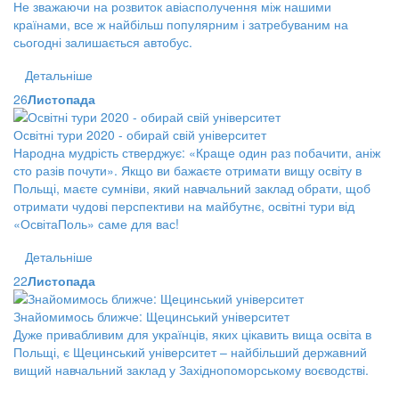
Не зважаючи на розвиток авіасполучення між нашими
країнами, все ж найбільш популярним і затребуваним на
сьогодні залишається автобус.
Детальніше
26
Листопада
Освітні тури 2020 - обирай свій університет
Народна мудрість стверджує: «Краще один раз побачити, аніж
сто разів почути». Якщо ви бажаєте отримати вищу освіту в
Польщі, маєте сумніви, який навчальний заклад обрати, щоб
отримати чудові перспективи на майбутнє, освітні тури від
«ОсвітаПоль» саме для вас!
Детальніше
22
Листопада
Знайомимось ближче: Щецинський університет
Дуже привабливим для українців, яких цікавить вища освіта в
Польщі, є Щецинський університет – найбільший державний
вищий навчальний заклад у Західнопоморському воєводстві.