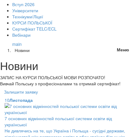
Вступ 2026
Університети
Технікуми/Ліцеї
КУРСИ ПОЛЬСЬКОЇ
Сертифікат TELC/ECL
Вебінари
main
Меню
Новини
Новини
ЗАПИС НА КУРСИ
ПОЛЬСЬКОЇ МОВИ РОЗПОЧАТО!
Вивчай Польську з професіоналами та отримай сертифікат!
Залишити заявку
10
Листопада
7 основних відмінностей польської системи освіти від
української
Не дивлячись на те, що Україна і Польща - сусідні держави,
відмінностей між системами освіти в обох країнах більш ніж