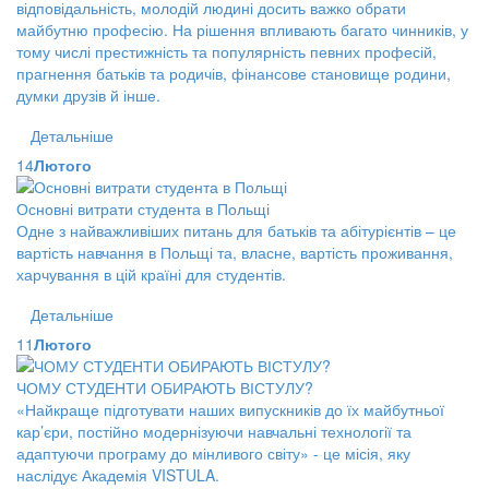
відповідальність, молодій людині досить важко обрати
майбутню професію. На рішення впливають багато чинників, у
тому числі престижність та популярність певних професій,
прагнення батьків та родичів, фінансове становище родини,
думки друзів й інше.
Детальніше
14
Лютого
Основні витрати студента в Польщі
Одне з найважливіших питань для батьків та абітурієнтів – це
вартість навчання в Польщі та, власне, вартість проживання,
харчування в цій країні для студентів.
Детальніше
11
Лютого
ЧОМУ СТУДЕНТИ ОБИРАЮТЬ ВІСТУЛУ?
«Найкраще підготувати наших випускників до їх майбутньої
кар’єри, постійно модернізуючи навчальні технології та
адаптуючи програму до мінливого світу» - це місія, яку
наслідує Академія VISTULA.