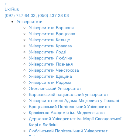
+
Ukr
Rus
(097) 747 64 02
,
(050) 437 28 03
Університети
Університети Варшави
Університети Вроцлава
Університети Кельце
Університети Кракова
Університети Лодзі
Університети Любліна
Університети Познаня
Університети Ченстохова
Університети Щецина
Університети Радома
Ягеллонський Університет
Варшавський національний університет
Університет імені Адама Міцкевича у Познані
Вроцлавський Політехнічний Університет
Краківська Академія ім. Моджевського
Державний Університет ім. Марії Склодовської-
Кюрі в Любліні
Люблінський Політехнічний Університет