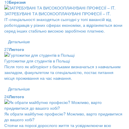
10
Березня
ЗАТРЕБУВАНІ ТА ВИСОКООПЛАЧУВАНІ ПРОФЕСІЇ – IT.
ІТ-спеціальності знаходяться сьогодні у топі вакансій від
роботодавців у різних сферах економіки, а відрізняються вони
серед інших стабільно високою заробітною платнею.
Детальніше
27
Лютого
Гуртожитки для студентів в Польщі
Після того як абітурієнт з батьками визначаться з навчальним
закладом, факультетом та спеціальністю, постає питання
місця проживання на час навчання.
Детальніше
24
Лютого
Як обрати майбутню професію? Можливо, варто придивитися
до вашого хобі?
Стоячи на порозі дорослого життя та усвідомлюючи всю