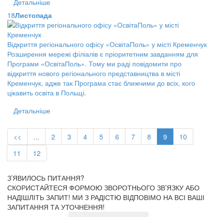
Детальніше
18
Листопада
Відкриття регіонального офісу «ОсвітаПоль» у місті Кременчук
Розширення мережі філіалів є пріоритетним завданням для
Програми «ОсвітаПоль». Тому ми раді повідомити про
відкриття нового регіонального представництва в місті
Кременчук, адже так Програма стає ближчими до всіх, кого
цікавить освіта в Польщі.
Детальніше
<<
...
2
3
4
5
6
7
8
9
10
11
12
З’ЯВИЛОСЬ ПИТАННЯ?
СКОРИСТАЙТЕСЯ ФОРМОЮ ЗВОРОТНЬОГО ЗВ’ЯЗКУ АБО
НАДІШЛІТЬ ЗАПИТ!
МИ З РАДІСТЮ ВІДПОВІМО НА ВСІ ВАШІ
ЗАПИТАННЯ ТА УТОЧНЕННЯ!