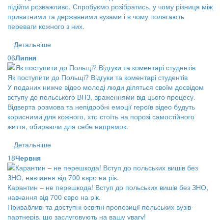
підійти розважливо. Спробуємо розібратись, у чому різниця між
приватними та державними вузами і в чому полягають
переваги кожного з них.
Детальніше
06
Липня
Як поступити до Польщі? Відгуки та коментарі студентів
У поданих нижче відео молоді люди діляться своїм досвідом
вступу до польського ВНЗ, враженнями від цього процесу.
Відверта розмова та непідробні емоції героїв відео будуть
корисними для кожного, хто стоїть на порозі самостійного
життя, обираючи для себе напрямок.
Детальніше
18
Червня
Карантин – не перешкода! Вступ до польських вишів без ЗНО,
навчання від 700 євро на рік.
Привабливі та доступні освітні пропозиції польських вузів-
партнерів, що заслуговують на вашу увагу!