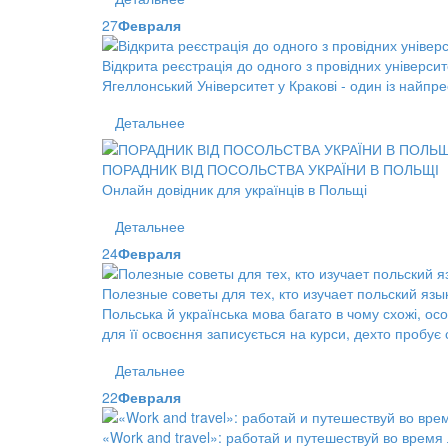
27
Февраля
Відкрита реєстрація до одного з провідних університ
Ягеллонський Університет у Кракові - один із найпре
Детальнее
ПОРАДНИК ВІД ПОСОЛЬСТВА УКРАЇНИ В ПОЛЬЩІ
Онлайн довідник для українців в Польщі
Детальнее
24
Февраля
Полезные советы для тех, кто изучает польский язы
Польська й українська мова багато в чому схожі, ос
для її освоєння записується на курси, дехто пробує
Детальнее
22
Февраля
«Work and travel»: работай и путешествуй во время