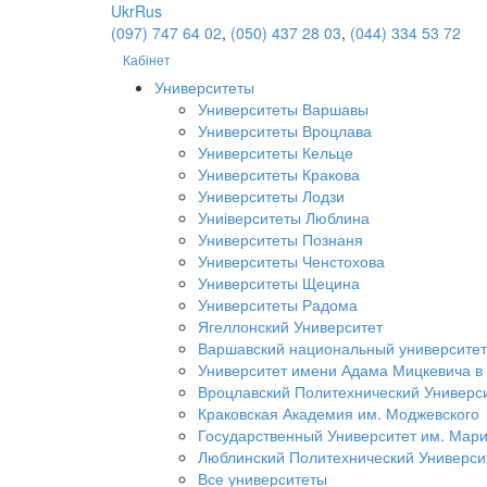
Ukr
Rus
(097) 747 64 02
,
(050) 437 28 03
,
(044) 334 53 72
Кабінет
Университеты
Университеты Варшавы
Университеты Вроцлава
Университеты Кельце
Университеты Кракова
Университеты Лодзи
Униіверситеты Люблина
Университеты Познаня
Университеты Ченстохова
Университеты Щецина
Университеты Радома
Ягеллонский Университет
Варшавский национальный университет
Университет имени Адама Мицкевича в
Вроцлавский Политехнический Универс
Краковская Академия им. Моджевского
Государственный Университет им. Мар
Люблинский Политехнический Универси
Все университеты