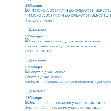
28
Января
ЧИ МОЖНА ВСТУПАТИ ДО КІЛЬКОХ УНІВЕРСИТЕТ
Так, але є нюанс!
Детальнее
23
Января
Важливі зміни при вступі до польських вузів
ПРО ГОЛОВНЕ!
Детальнее
21
Января
Робота під час канікул
Канікули - це ідеальний час для студентів, щоб заро
Детальнее
13
Января
Зимний набор в польские университеты открыт!