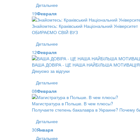
Детальнее
19
Февраля
Знайомтесь: Краківський Національний Університет
ОБИРАЄМО СВІЙ ВУЗ
Детальнее
12
Февраля
ВАША ДОВІРА - ЦЕ НАША НАЙБІЛЬША МОТИВАЦІЯ
Дякуємо за відгуки
Детальнее
08
Февраля
Магистратура в Польше. В чем плюсы?
Получаете степень бакалавра в Украине? Почему б
Детальнее
30
Января
Детальнее