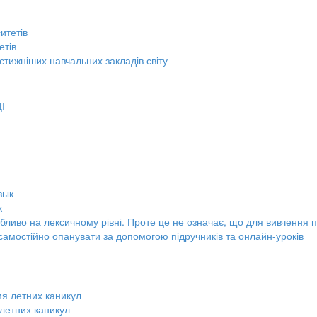
етів
стижніших навчальних закладів світу
к
обливо на лексичному рівні. Проте це не означає, що для вивчення 
 самостійно опанувати за допомогою підручників та онлайн-уроків
 летних каникул