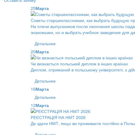
Оставить заявку
25
Марта
Cоветы старшеклассникам, как выбрать будущую пр
На плечи выпускников после окончания школы пада
знакомыми, но и выбрать учебное заведение для д
Детальнее
20
Марта
Чи визнається польський диплом в інших країнах
Диплом, отриманий в польському університеті, є дійс
Детальнее
16
Марта
Детальнее
12
Марта
РЕЄСТРАЦІЯ НА НМТ 2026
Де здати НМТ, якщо ви проживаєте постійно в Поль
Детальнее