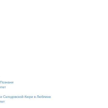
 Познани
итет
ии Склодовской-Кюри в Люблине
тет