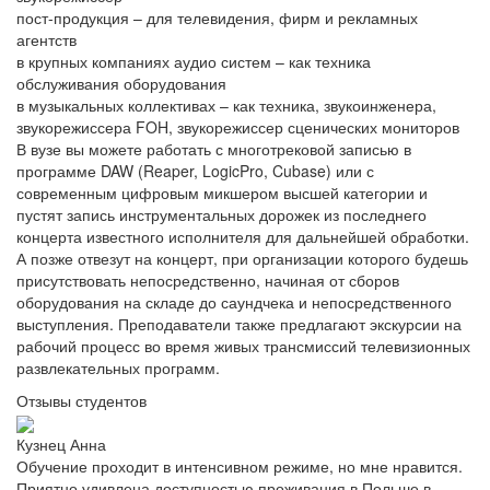
пост-продукция – для телевидения, фирм и рекламных
агентств
в крупных компаниях аудио систем – как техника
обслуживания оборудования
в музыкальных коллективах – как техника, звукоинженера,
звукорежиссера FOH, звукорежиссер сценических мониторов
В вузе вы можете работать с многотрековой записью в
программе DAW (Reaper, LogicPro, Cubase) или с
современным цифровым микшером высшей категории и
пустят запись инструментальных дорожек из последнего
концерта известного исполнителя для дальнейшей обработки.
А позже отвезут на концерт, при организации которого будешь
присутствовать непосредственно, начиная от сборов
оборудования на складе до саундчека и непосредственного
выступления. Преподаватели также предлагают экскурсии на
рабочий процесс во время живых трансмиссий телевизионных
развлекательных программ.
Отзывы студентов
Кузнец Анна
Обучение проходит в интенсивном режиме, но мне нравится.
Приятно удивлена доступностью проживания в Польше в