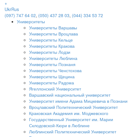
+
Ukr
Rus
(097) 747 64 02
,
(050) 437 28 03
,
(044) 334 53 72
Университеты
Университеты Варшавы
Университеты Вроцлава
Университеты Кельце
Университеты Кракова
Университеты Лодзи
Униіверситеты Люблина
Университеты Познаня
Университеты Ченстохова
Университеты Щецина
Университеты Радома
Ягеллонский Университет
Варшавский национальный университет
Университет имени Адама Мицкевича в Познани
Вроцлавский Политехнический Университет
Краковская Академия им. Моджевского
Государственный Университет им. Марии
Склодовской-Кюри в Люблине
Люблинский Политехнический Университет