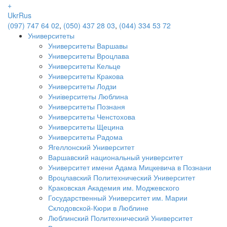
+
Ukr
Rus
(097) 747 64 02
,
(050) 437 28 03
,
(044) 334 53 72
Университеты
Университеты Варшавы
Университеты Вроцлава
Университеты Кельце
Университеты Кракова
Университеты Лодзи
Униіверситеты Люблина
Университеты Познаня
Университеты Ченстохова
Университеты Щецина
Университеты Радома
Ягеллонский Университет
Варшавский национальный университет
Университет имени Адама Мицкевича в Познани
Вроцлавский Политехнический Университет
Краковская Академия им. Моджевского
Государственный Университет им. Марии
Склодовской-Кюри в Люблине
Люблинский Политехнический Университет