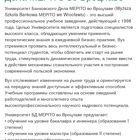
Университет Банковского Дела МЕРІТО во Вроцлаве (Wyższa
Szkoła Bankowa МЕРІТО we Wrocławiu) - это высший
профессиональное учебное заведение, действующий с 1998
года. Целью Университета является подготовка специалистов
высокого класса, обладающих умением применять
теоретические знания в ежедневной бизнес-практике. Вуз
стремимся проявить весь интеллектуальный и бизнес-
потенциал студентов, чтобы облегчить им старт на рынке
труда, стимулировать динамическое развитие, а также ввести
в действие механизмы сознательного участия в построении
современной польской экономики.
Вуз отслеживает изменения на рынке труда и ориентируется
на передачу знаний доступным и эффективным способом.
Учебные программы составлены на основе ожиданий
работодателей и многолетнего опыта
высокопрофессионального научного кадрового потенциала.
Университет БД МЕРІТО во Вроцлаве предлагает:
• обучение на уровне бакалавра и инженера (образование I
степени)
• обучение на уровне магистра (образование II степени)
• последипломное образование