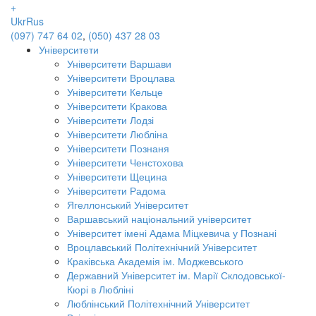
+
Ukr
Rus
(097) 747 64 02
,
(050) 437 28 03
Університети
Університети Варшави
Університети Вроцлава
Університети Кельце
Університети Кракова
Університети Лодзі
Університети Любліна
Університети Познаня
Університети Ченстохова
Університети Щецина
Університети Радома
Ягеллонський Університет
Варшавський національний університет
Університет імені Адама Міцкевича у Познані
Вроцлавський Політехнічний Університет
Краківська Академія ім. Моджевського
Державний Університет ім. Марії Склодовської-
Кюрі в Любліні
Люблінський Політехнічний Університет