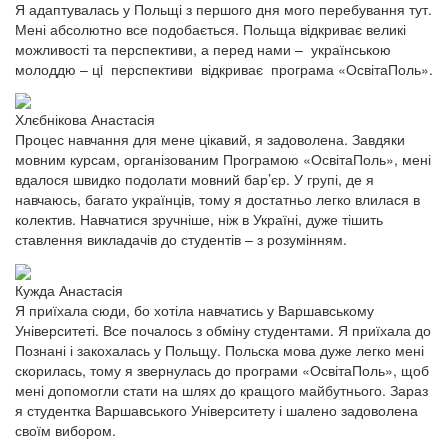
Я адаптувалась у Польщі з першого дня мого перебування тут.
Мені абсолютно все подобається. Польща відкриває великі
можливості та перспективи, а перед нами – українською
молоддю – цi перспективи відкриває програма «ОсвітаПоль».
Хлєбнікова Анастасія
Процес навчання для мене цікавий, я задоволена. Завдяки
мовним курсам, організованим Програмою «ОсвітаПоль», мені
вдалося швидко подолати мовний бар’єр. У групі, де я
навчаюсь, багато українців, тому я достатньо легко влилася в
колектив. Навчатися зручніше, ніж в Україні, дуже тішить
ставлення викладачів до студентів – з розумінням.
Кужда Анастасія
Я приїхала сюди, бо хотіла навчатись у Варшавському
Університеті. Все почалось з обміну студентами. Я приїхала до
Познані і закохалась у Польщу. Польска мова дуже легко мені
скорилась, тому я звернулась до програми «ОсвітаПоль», щоб
мені допомогли стати на шлях до кращого майбутнього. Зараз
я студентка Варшавського Університету і шалено задоволена
своїм вибором.