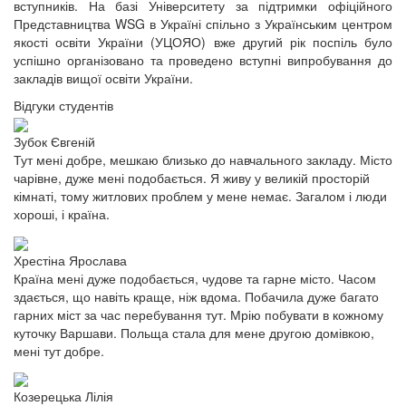
вступників. На базі Університету за підтримки офіційного
Представництва WSG в Україні спільно з Українським центром
якості освіти України (УЦОЯО) вже другий рік поспіль було
успішно організовано та проведено вступні випробування до
закладів вищої освіти України.
Відгуки студентів
Зубок Євгеній
Тут мені добре, мешкаю близько до навчального закладу. Місто
чарівне, дуже мені подобається. Я живу у великій просторій
кімнаті, тому житлових проблем у мене немає. Загалом і люди
хороші, і країна.
Хрестіна Ярослава
Країна мені дуже подобається, чудове та гарне місто. Часом
здається, що навіть краще, ніж вдома. Побачила дуже багато
гарних міст за час перебування тут. Мрію побувати в кожному
куточку Варшави. Польща стала для мене другою домівкою,
мені тут добре.
Козерецька Лілія