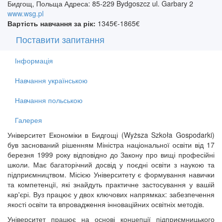
Бидгощ, Польща Адреса: 85-229 Bydgoszcz ul. Garbary 2
www.wsg.pl
Вартість навчання за рік:
1345€-1865€
Поставити запитання
Інформація
Навчання українською
Навчання польською
Галерея
Університет Економіки в Бидгощі (Wyższa Szkoła Gospodarki)
був заснований рішенням Міністра національної освіти від 17
березня 1999 року відповідно до Закону про вищі професійні
школи. Має
багаторічний досвід у поєдні освіти з наукою та
підприємництвом. Місією Університету є формування навички
та компетенції, які знайдуть практичне застосування у вашій
кар'єрі. Вуз
працює у двох ключових напрямках: забезпечення
якості освіти та впровадження інноваційних освітніх методів.
Університет працює на основі концепції підприємницького