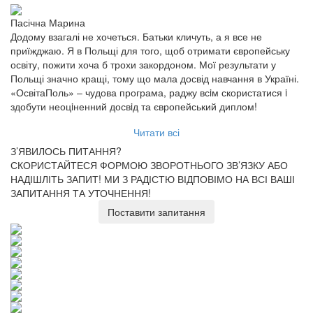
Пасічна Марина
Додому взагалі не хочеться. Батьки кличуть, а я все не
приїжджаю. Я в Польщі для того, щоб отримати європейську
освіту, пожити хоча б трохи закордоном. Мої результати у
Польщі значно кращі, тому що мала досвід навчання в Україні.
«ОсвітаПоль» – чудова програма, раджу всiм скористатися i
здобути неоцiненний досвiд та європейський диплом!
Читати всі
З’ЯВИЛОСЬ ПИТАННЯ?
СКОРИСТАЙТЕСЯ ФОРМОЮ ЗВОРОТНЬОГО ЗВ’ЯЗКУ АБО
НАДІШЛІТЬ ЗАПИТ!
МИ З РАДІСТЮ ВІДПОВІМО НА ВСІ ВАШІ
ЗАПИТАННЯ ТА УТОЧНЕННЯ!
Поставити запитання