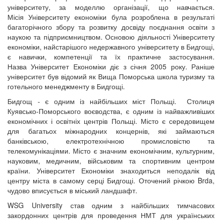
університету, за моделлю організації, що навчається.
Місія Університету економіки була розроблена в результаті
багаторічного збору та розвитку досвіду поєднання освіти з
наукою та підприємництвом. Основою діяльності Університету
економіки, найстарішого недержавного університету в Бидгощі,
є навички, компетенції та їх практичне застосування.
Назва Університет Економіки діє з січня 2005 року. Раніше
університет був відомий як Вища Поморська школа туризму та
готельного менеджменту в Бидгощі.
Бидгощ - є одним із найбільших міст Польщі. Столиця
Куявсько-Поморського воєводства, є одним із найважливіших
економічних і освітніх центрів Польщі. Місто є середовищем
для багатьох міжнародних концернів, які займаються
банківською, електротехнічною промисловістю та
телекомунікаціями.
Місто є значним економічним, культурним,
науковим, медичним, військовим та спортивним центром
країни. Університет Економіки знаходиться неподалік від
центру міста в самому серці Бидгощі. Оточений річкою Brda,
чудово вписується в міський ландшафт.
WSG University став одним з найбільших тимчасових
закордонних центрів для проведення НМТ для українських