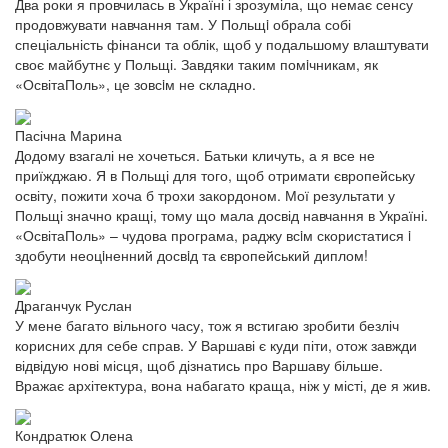
Два роки я провчилась в Україні і зрозуміла, що немає сенсу
продовжувати навчання там. У Польщi обрала собі
спеціальність фінанси та облік, щоб у подальшому влаштувати
своє майбутнє у Польщі. Завдяки таким помiчникам, як
«ОсвітаПоль», це зовсiм не складно.
Пасічна Марина
Додому взагалі не хочеться. Батьки кличуть, а я все не
приїжджаю. Я в Польщі для того, щоб отримати європейську
освіту, пожити хоча б трохи закордоном. Мої результати у
Польщі значно кращі, тому що мала досвід навчання в Україні.
«ОсвітаПоль» – чудова програма, раджу всiм скористатися i
здобути неоцiненний досвiд та європейський диплом!
Драганчук Руслан
У мене багато вільного часу, тож я встигаю зробити безліч
корисних для себе справ. У Варшаві є куди піти, отож завжди
відвідую нові місця, щоб дізнатись про Варшаву більше.
Вражає архітектура, вона набагато краща, ніж у місті, де я жив.
Кондратюк Олена