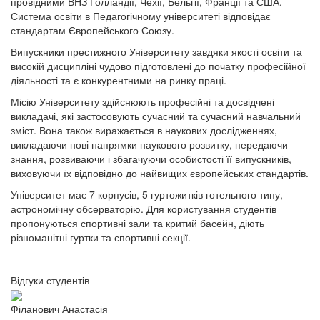
провідними ВНЗ Голландії, Чехії, Бельгії, Франції та США.
Система освіти в Педагогічному університеті відповідає
стандартам Європейського Союзу.
Випускники престижного Університету завдяки якості освіти та
високій дисципліні чудово підготовлені до початку професійної
діяльності та є конкурентними на ринку праці.
Місію Університету здійснюють професійні та досвідчені
викладачі, які застосовують сучасний та сучасний навчальний
зміст. Вона також виражається в наукових дослідженнях,
викладаючи нові напрямки наукового розвитку, передаючи
знання, розвиваючи і збагачуючи особистості її випускників,
виховуючи їх відповідно до найвищих європейських стандартів.
Університет має 7 корпусів, 5 гуртожитків готельного типу,
астрономічну обсерваторію. Для користування студентів
пропонуються спортивні зали та критий басейн, діють
різноманітні гуртки та спортивні секції.
Відгуки студентів
Філанович Анастасія