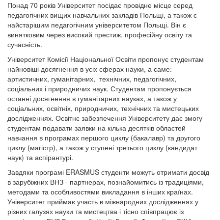
Понад 70 років Університет посідає провідне місце серед
педагогічних вищих навчальних закладів Польщі, а також є
найстарішим педагогічним університетом Польщі. Він є
винятковим через високий престиж, професійну освіту та
сучасність.
Університет Комісії Національної Освіти пропонує студентам
найновіші досягнення в усіх сферах науки, а саме:
артистичних, гуманітарних, технічних, педагогічних,
соціальних і природничих наук. Студентам пропонується
останні досягнення в гуманітарних науках, а також у
соціальних, освітніх, природничих, технічних та мистецьких
дослідженнях. Освітнє забезпечення Університету дає змогу
студентам подавати заявки на кілька десятків областей
навчання в програмах першого циклу (бакалавр) та другого
циклу (магістр), а також у ступені третього циклу (кандидат
наук) та аспірантурі.
Завдяки програмі ERASMUS студенти можуть отримати досвід
в зарубіжних ВНЗ - партнерах, познайомитись із традиціями,
методами та особливостями викладання в інших країнах.
Університет приймає участь в міжнародних дослідженнях у
різних галузях науки та мистецтва і тісно співпрацює із