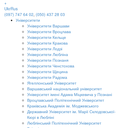
+
Ukr
Rus
(097) 747 64 02
,
(050) 437 28 03
Університети
Університети Варшави
Університети Вроцлава
Університети Кельце
Університети Кракова
Університети Лодзі
Університети Любліна
Університети Познаня
Університети Ченстохова
Університети Щецина
Університети Радома
Ягеллонський Університет
Варшавський національний університет
Університет імені Адама Міцкевича у Познані
Вроцлавський Політехнічний Університет
Краківська Академія ім. Моджевського
Державний Університет ім. Марії Склодовської-
Кюрі в Любліні
Люблінський Політехнічний Університет