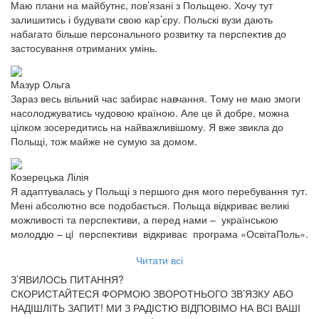
Маю плани на майбутнє, пов’язані з Польщею. Хочу тут
залишитись і будувати свою кар’єру. Польскі вузи дають
набагато більше персонального розвитку та перспектив до
застосування отриманих умінь.
Мазур Ольга
Зараз весь вільний час забирає навчання. Тому не маю змоги
насолоджуватись чудовою країною. Але це й добре, можна
цілком зосередитись на найважливішому. Я вже звикла до
Польщі, тож майже не сумую за домом.
Козерецька Лілія
Я адаптувалась у Польщі з першого дня мого перебування тут.
Мені абсолютно все подобається. Польща відкриває великі
можливості та перспективи, а перед нами – українською
молоддю – цi перспективи відкриває програма «ОсвітаПоль».
Читати всі
З’ЯВИЛОСЬ ПИТАННЯ?
СКОРИСТАЙТЕСЯ ФОРМОЮ ЗВОРОТНЬОГО ЗВ’ЯЗКУ АБО
НАДІШЛІТЬ ЗАПИТ!
МИ З РАДІСТЮ ВІДПОВІМО НА ВСІ ВАШІ