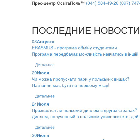
Прес-центр ОсвітаПоль™
(044) 584-49-26
(097) 747
ПОСЛЕДНИЕ НОВОСТИ
03
Августа
ERASMUS - програма обміну студентами
Програма передбачає можливість навчатись в іншій кр
Детальнее
29
Июля
Чи можна пропускати пари у польських вишах?
Навчання має бути на першому місці!
Детальнее
24
Июля
Признается ли польский диплом в других странах?
Диплом, полученный в польском университете, дейс
Детальнее
20
Июля