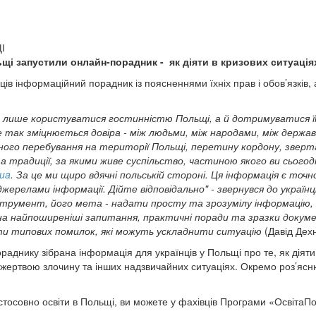
ьщі запустили онлайн-порадник - як діяти в кризових ситуація
ів інформаційний порадник із поясненнями їхніх прав і обов’язків, 
е лише користуватися гостинністю Польщі, а й дотримуватися її
е так зміцнюється довіра - між людьми, між народами, між держа
ного перебування на території Польщі, перетину кордону, зверта
 традиції, за якими живе суспільство, частиною якого ви сьогодн
/ua
. За це ми щиро вдячні польській стороні. Ця інформація є то
джерелами інформації.
Дійте відповідально" - звернувся до українц
нструмент, його мета - надати просту та зрозумілу інформацію,
і на найпоширеніші запитання, практичні поради та зразки докум
ти типових помилок, які можуть ускладнити ситуацію
(
Давід Дехн
раднику зібрана інформація для українців у Польщі про те, як діяти 
 жертвою злочину та інших надзвичайних ситуаціях. Окремо роз’ясню
, стосовно освіти в Польщі, ви можете у фахівців Програми «Освіта