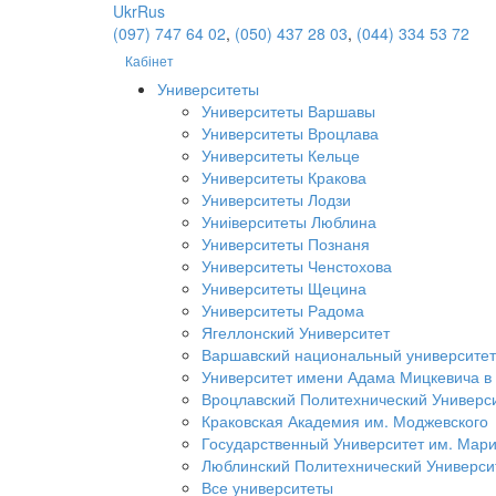
Ukr
Rus
(097) 747 64 02
,
(050) 437 28 03
,
(044) 334 53 72
Кабінет
Университеты
Университеты Варшавы
Университеты Вроцлава
Университеты Кельце
Университеты Кракова
Университеты Лодзи
Униіверситеты Люблина
Университеты Познаня
Университеты Ченстохова
Университеты Щецина
Университеты Радома
Ягеллонский Университет
Варшавский национальный университет
Университет имени Адама Мицкевича в
Вроцлавский Политехнический Универс
Краковская Академия им. Моджевского
Государственный Университет им. Мар
Люблинский Политехнический Универси
Все университеты