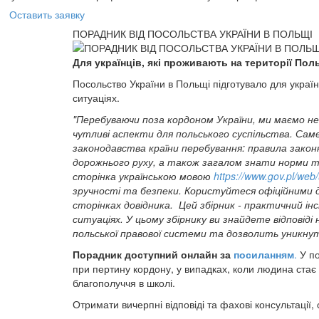
Оставить заявку
ПОРАДНИК ВІД ПОСОЛЬСТВА УКРАЇНИ В ПОЛЬЩІ
Для українців, які проживають на території Пол
Посольство України в Польщі підготувало для українц
ситуаціях.
"Перебуваючи поза кордоном України, ми маємо н
чутливі аспекти для польського суспільства. Сам
законодавства країни перебування: правила закон
дорожнього руху, а також загалом знати норми та
сторінка українською мовою
https://www.gov.pl/web
зручності та безпеки. Користуйтеся офіційними 
сторінках довідника.
Цей збірник - практичний і
ситуаціях.
У цьому збірнику ви знайдете відповід
польської правової системи та дозволить уникну
Порадник доступний онлайн за
посиланням
.
У по
при пертину кордону, у випадках, коли людина стає
благополуччя в школі.
Отримати вичерпні відповіді та фахові консультації