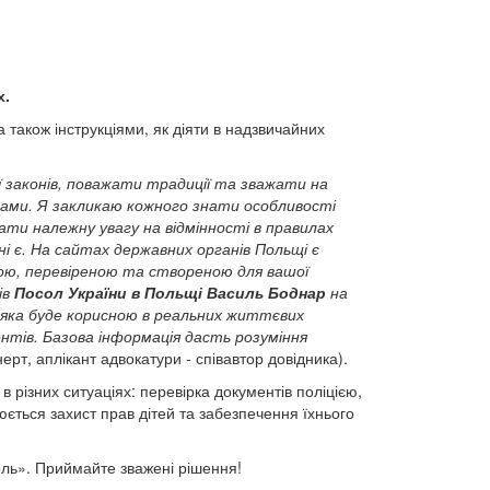
х.
а також інструкціями, як діяти в надзвичайних
 законів, поважати традиції та зважати на
вами.
Я закликаю кожного знати особливості
ти належну увагу на відмінності в правилах
і є.
На сайтах державних органів Польщі є
чною, перевіреною та створеною для вашої
ів
Посол України в Польщі Василь Боднар
на
 яка буде корисною в реальних життєвих
ентів. Базова інформація дасть розуміння
ерт, аплікант адвокатури - співавтор довідника).
в різних ситуаціях: перевірка документів поліцією,
ється захист прав дітей та забезпечення їхнього
Поль». Приймайте зважені рішення!