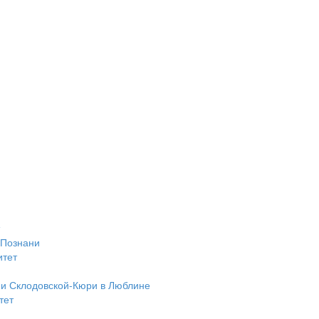
 Познани
итет
ии Склодовской-Кюри в Люблине
тет